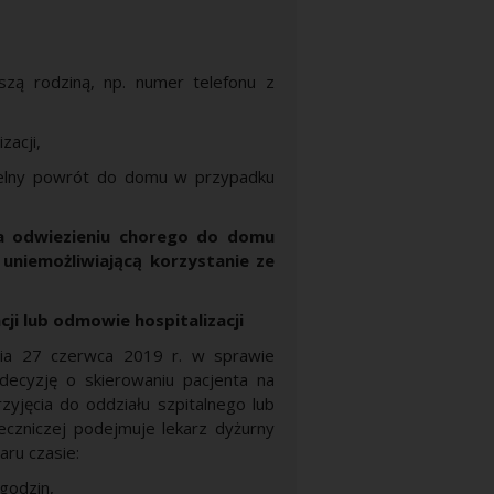
ższą rodziną, np. numer telefonu z
zacji,
zielny powrót do domu w przypadku
na odwiezieniu chorego do domu
 uniemożliwiającą korzystanie ze
cji lub odmowie hospitalizacji
nia 27 czerwca 2019 r. w sprawie
decyzję o skierowaniu pacjenta na
zyjęcia do oddziału szpitalnego lub
leczniczej podejmuje lekarz dyżurny
ru czasie:
godzin,