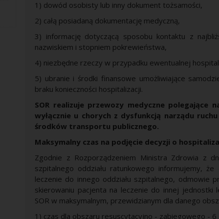
1) dowód osobisty lub inny dokument tożsamości,
2) całą posiadaną dokumentację medyczną,
3) informację dotyczącą sposobu kontaktu z najbli
nazwiskiem i stopniem pokrewieństwa,
4) niezbędne rzeczy w przypadku ewentualnej hospitali
5) ubranie i środki finansowe umożliwiające samod
braku konieczności hospitalizacji.
SOR realizuje przewozy medyczne polegające 
wyłącznie u chorych z dysfunkcją narządu ruchu
środków transportu publicznego.
Maksymalny czas na podjęcie decyzji o hospitaliza
Zgodnie z Rozporządzeniem Ministra Zdrowia z d
szpitalnego oddziału ratunkowego informujemy, że 
leczenie do innego oddziału szpitalnego, odmowie pr
skierowaniu pacjenta na leczenie do innej jednostki 
SOR w maksymalnym, przewidzianym dla danego obsza
1) czas dla obszaru resuscytacyjno - zabiegowego - 6 