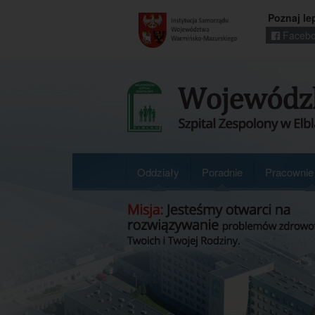
Poznaj le
Facebo
Regionalny
portal
informacyjny
Wrota
Warmii
i
Mazur
Oddziały
Poradnie
Pracownie 