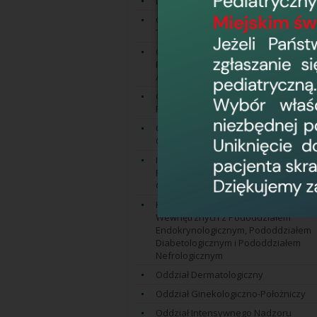
Dział Ratownictwa Medycznego
Oddział Anestezjologii i Intensywnej
Terapii
Oddział Chirurgii Ogólnej z
Pododdziałem Chirurgii Naczyniowej
/ Pododdział Chirurgii Naczyniowej
Oddział Chirurgii Onkologicznej z
Pododdziałem Chirurgii Piersi
Oddział Chirurgii Urazowo -
Ortopedycznej
I Oddział Chorób Wewnętrznych z
Pododdziałem
Gastroenterologicznym
Kliniczny II Oddział Chorób
Wewnętrznych z Pododdziałem
Endokrynologicznym, Pododdziałem
Diabetologicznym i Pododdziałem
Nefrologicznym
Oddział Dermatologiczny
Oddział Ginekologiczno-Położniczy
Oddział Intensywnego Nadzoru