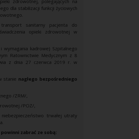
pieki zdrowotnej, polegających na
o dla stabilizacji funkcji życiowych
drowotnego.
 transport sanitarny pacjenta do
 świadczenia opieki zdrowotnej w
e i wymagania kadrowe) Szpitalnego
wym Ratownictwie Medycznym z 8
owia z dnia 27 czerwca 2019 r. w
w stanie
nagłego bezpośredniego
znego /ZRM/,
drowotnej /POZ/,
je niebezpieczeństwo trwałej utraty
a.
 powinni zabrać ze sobą: