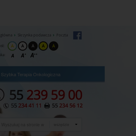
 główna
Skrzynka podawcza
Poczta
st:
ka:
Szybka Terapia Onkologiczna
szukaj
wszędzie
e