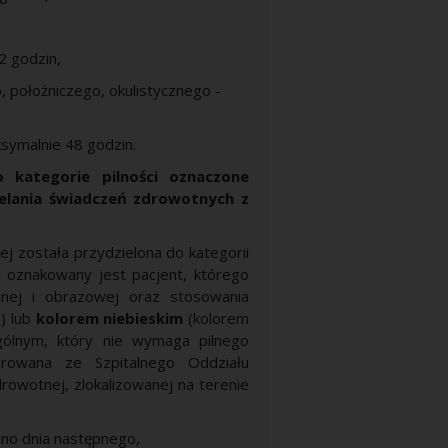
2 godzin,
, położniczego, okulistycznego -
ksymalnie 48 godzin.
 kategorie pilności oznaczone
ielania świadczeń zdrowotnych z
j została przydzielona do kategorii
 oznakowany jest pacjent, którego
jnej i obrazowej oraz stosowania
) lub
kolorem niebieskim
(kolorem
ólnym, który nie wymaga pilnego
erowana ze Szpitalnego Oddziału
rowotnej, zlokalizowanej na terenie
ano dnia następnego,