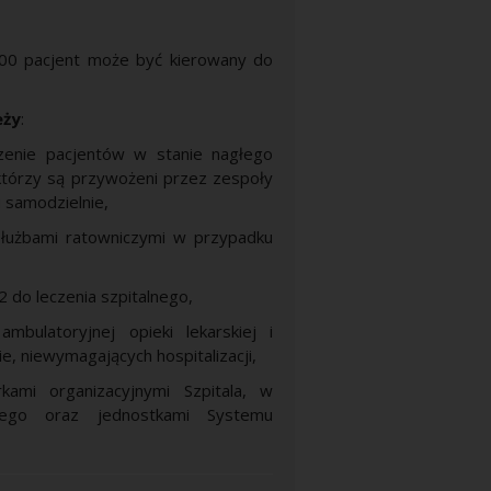
8.00 pacjent może być kierowany do
eży
:
eczenie pacjentów w stanie nagłego
którzy są przywożeni przez zespoły
 samodzielnie,
służbami ratowniczymi w przypadku
 do leczenia szpitalnego,
bulatoryjnej opieki lekarskiej i
e, niewymagających hospitalizacji,
ami organizacyjnymi Szpitala, w
nego oraz jednostkami Systemu