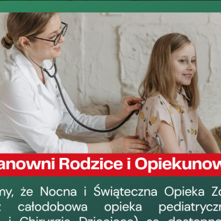
owy
Szpitalny Oddział Ratunkowy
P.O. Koordynatora:
Pielęgniark
lek. Tomasz LICHACZ
mgr Alek
Telefony:
Koordynator:
(55) 239 59 
Pielęgniarka Oddziałowa:
(55) 239 57 