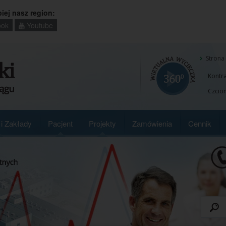
piej nasz region:
ok
Youtube
Strona
Kontra
Czcion
i Zakłady
Pacjent
Projekty
Zamówienia
Cennik
Wpisz
szukan
słowo