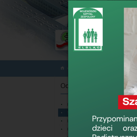
›
›
Oddziały
Szpitalny Oddział Ratunk
Oddziały
Izba Przyjęć
Szpitalny Oddział Ratunkowy
Blok Operacyjny
Położniczy Obszar Konsultacyjny