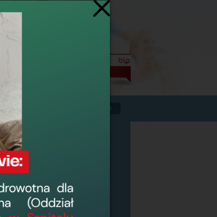
Powrót
a Oddziałowa:
sandra Siemieniewska
89
12