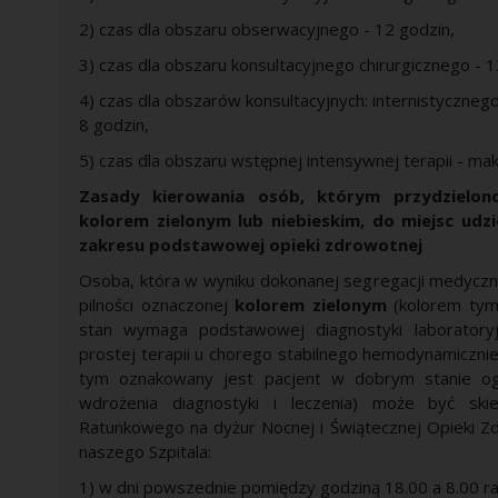
2) czas dla obszaru obserwacyjnego - 12 godzin,
3) czas dla obszaru konsultacyjnego chirurgicznego - 1
4) czas dla obszarów konsultacyjnych: internistycznego
8 godzin,
5) czas dla obszaru wstępnej intensywnej terapii - ma
Zasady kierowania osób, którym przydzielono
kolorem zielonym lub niebieskim, do miejsc udz
zakresu podstawowej opieki zdrowotnej
Osoba, która w wyniku dokonanej segregacji medyczne
pilności oznaczonej
kolorem zielonym
(kolorem tym
stan wymaga podstawowej diagnostyki laboratory
prostej terapii u chorego stabilnego hemodynamicznie
tym oznakowany jest pacjent w dobrym stanie og
wdrożenia diagnostyki i leczenia) może być ski
Ratunkowego na dyżur Nocnej i Świątecznej Opieki Zd
naszego Szpitala:
1) w dni powszednie pomiędzy godziną 18.00 a 8.00 r