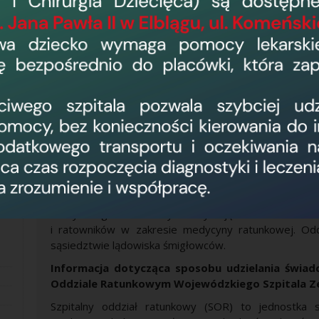
Obszar resuscytacyjno-zabiegowy:
(55) 239 56 
Obszar obserwacyjny:
(55) 239 57 
Obszar konsultacyjny chirurgiczny:
(55) 239 59 
Wstępna Intensywna Terapia:
(55) 239 56 
Triage:
(55) 239 59 
Szpitalny Oddział Ratunkowy
dysponuje 18 ł
monitorowanie funkcji życiowych. Naszym zadan
profesjonalnej pomocy medycznej osobom znajdujący
zdrowotnego. Jesteśmy doskonale wyposażoną 
Medycznego. Posiadamy akredytację Ministerstwa Zdro
i ratowników w zakresie medycyny ratunkowej. Odd
sąsiedztwie lądowiska śmigłowców.
Informacja dotycząca sposobu udzielania świa
Oddziale Ratunkowym Wojewódzkiego Szpitala Ze
Szpitalny oddział ratunkowy (SOR) to jednostk