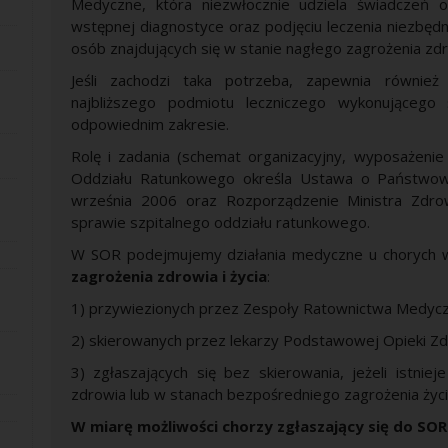
Medyczne, która niezwłocznie udziela świadczeń o
wstępnej diagnostyce oraz podjęciu leczenia niezbędneg
osób znajdujących się w stanie nagłego zagrożenia z
Jeśli zachodzi taka potrzeba, zapewnia również
najbliższego podmiotu leczniczego wykonującego
odpowiednim zakresie.
Rolę i zadania (schemat organizacyjny, wyposażeni
Oddziału Ratunkowego określa Ustawa o Państwo
września 2006 oraz Rozporządzenie Ministra Zdr
sprawie szpitalnego oddziału ratunkowego.
W SOR podejmujemy działania medyczne u chorych 
zagrożenia zdrowia i życia
:
1) przywiezionych przez Zespoły Ratownictwa Medyc
2) skierowanych przez lekarzy Podstawowej Opieki Z
3) zgłaszających się bez skierowania, jeżeli istnie
zdrowia lub w stanach bezpośredniego zagrożenia życi
W miarę możliwości chorzy zgłaszający się do SOR