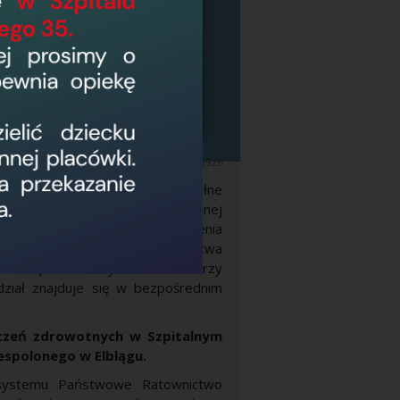
09
51
16
09
11
102926
óżkami wyposażonymi w pełne
iem jest udzielanie niezbędnej
m się w stanie nagłego zagrożenia
jednostką systemu Ratownictwa
wia i prowadzimy szkolenia lekarzy
ział znajduje się w bezpośrednim
dczeń zdrowotnych w Szpitalnym
spolonego w Elblągu.
a systemu Państwowe Ratownictwo