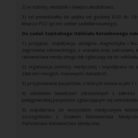
2) w soboty, niedziele i święta całodobowo,
3) od poniedziałku do piątku od godziny 8.00 do 1
lekarza POZ (przez siebie zadeklarowanego).
Do zadań Szpitalnego Oddziału Ratunkowego nal
1) przyjęcie, stabilizacja, wstępna diagnostyka i l
zagrożenia zdrowotnego, z urazami oraz zatruciami, 
ratownictwa medycznego lub zgłaszają się do oddziału
2) organizacja pomocy medycznej i współpraca ze 
zdarzeń mnogich, masowych i katastrof,
3) przyjmowanie pacjentów, o których mowa w pkt 1 i 2
4) udzielanie świadczeń zdrowotnych z zakresu am
pielęgniarskiej pacjentom zgłaszającym się samodzielni
5) współpraca ze wszystkimi medycznymi komórk
szczególności z Działem Ratownictwa Medycz
Państwowe Ratownictwo Medyczne.