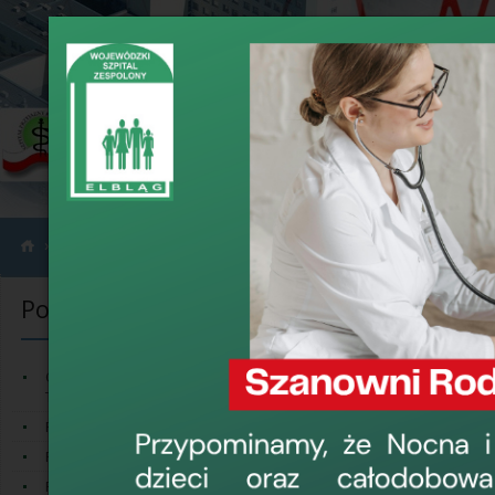
›
›
Poradnie
Poradnia Neonatologiczna
Poradnie
Porad
Kierownik:
Ośrodek Domowego Leczenia
Tlenem
lek. Paweł Bryl
Poradnia Chirurgii Naczyniowej
Poradnia Endokrynologiczna
Telefon:
Poradnia Gastroenterologiczna
Rejestracja (pok