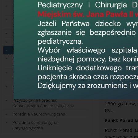
Informacja ws. li
Poradnia Konsultacyjna
pacjentów:
Okulistyczna
tel.
(55) 239 59 
Poradnia Konsultacyjna Położniczo-
Ginekologiczna
Poradnia Leczenia Jaskry
Poradnia Reumatologiczna
Poradnia Neonatologiczna
Do Poradni 
Poradnia Urologiczna z Pracownią
okołoporodowym
Uroflowmetryczną
do ukończenia 
Poradnia Chirurgii Szczękowo-
jest diagnostyk
Twarzowej i Stomatologicznej
Dzieci są w ra
Przyszpitalna Poradnia Chirurgii
rehabilitacji.
Ogólnej
Wcześniaki uro
Przyszpitalna Poradnia
1500 gramów, o
Konsultacyjna Anestezjologiczna
RSU.
Poradnia Neurochirurgiczna
Punkt Porad l
Poradnia Konsultacyjna
Laryngologiczna
Punkt Porad L
stworzone z my