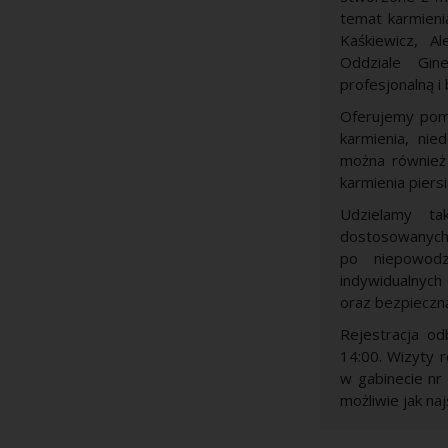
temat karmienia
Kaśkiewicz, A
Oddziale Gin
profesjonalną i
Oferujemy pomo
karmienia, nie
można również 
karmienia pier
Udzielamy ta
dostosowanych 
po niepowodz
indywidualnych
oraz bezpieczn
Rejestracja o
14:00. Wizyty r
w gabinecie nr
możliwie jak naj