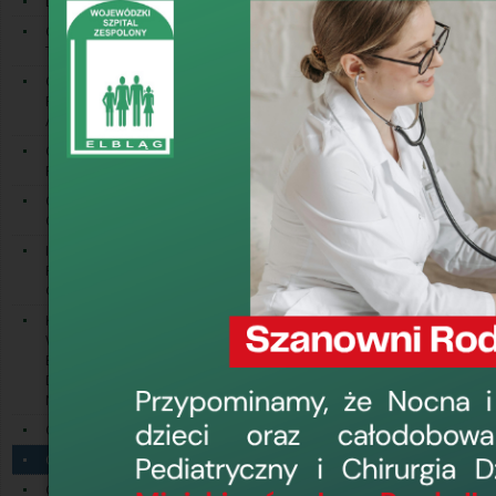
Dział Ratownictwa Medycznego
Gabinet Lekarsk
Oddział Anestezjologii i Intensywnej
239 58 74
,
239 5
Terapii
Trakt Porodowy:
Izba Przyjęć Poło
Oddział Chirurgii Ogólnej z
Pododdziałem Chirurgii Naczyniowej
Przekierowanie
/ Pododdział Chirurgii Naczyniowej
Położnicza
Oddział Chirurgii Onkologicznej z
Pododdziałem Chirurgii Piersi
Oddział Chirurgii Urazowo -
Ortopedycznej
Oddział Ginek
I Oddział Chorób Wewnętrznych z
1)
g
inekologic
Pododdziałem
Gastroenterologicznym
2)
p
ołożnicz
Kliniczny II Oddział Chorób
rodzinnych),
Wewnętrznych z Pododdziałem
Endokrynologicznym, Pododdziałem
3)
p
atologii
c
i
Diabetologicznym i Pododdziałem
Nefrologicznym
Oddział świadczy
Oddział Dermatologiczny
Planowe przyję
Oddział Ginekologiczno-Położniczy
godzinach 08:0
codziennie, ca
Oddział Intensywnego Nadzoru