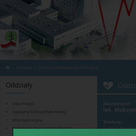
›
›
Oddziały
Oddział Ginekologiczno-Położniczy
Oddziały
Oddzi
Koordynator:
Izba Przyjęć
lek. Maksym
Szpitalny Oddział Ratunkowy
Blok Operacyjny
Telefony:
Gabinet Koordyn
Położniczy Obszar Konsultacyjny
Gabinet Położne