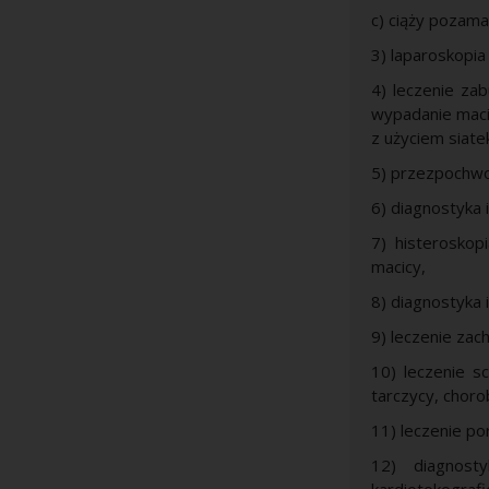
c) ciąży pozama
3) laparoskopia
4) leczenie zab
wypadanie mac
z użyciem siate
5) przezpochwo
6) diagnostyka 
7) histeroskop
macicy,
8) diagnostyka 
9) leczenie za
10) leczenie sc
tarczycy, chorob
11) leczenie p
12) diagnosty