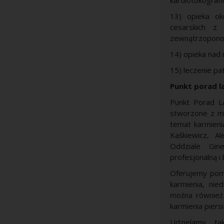
kardiotokografi
13) opieka ok
cesarskich z
zewnątrzopon
14) opieka nad
15) leczenie pat
Punkt porad l
Punkt Porad L
stworzone z my
temat karmienia
Kaśkiewicz, A
Oddziale Gin
profesjonalną i
Oferujemy pomo
karmienia, nie
można również 
karmienia pier
Udzielamy ta