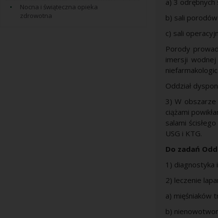
a) 3 odrębnych 
Nocna i świąteczna opieka
zdrowotna
b) sali porodów
c) sali operacyj
Porody prowad
imersji wodne
niefarmakologi
Oddział dysponu
3) W obszarze
ciążami powikł
salami ścisłeg
USG i KTG.
Do zadań Oddz
1) diagnostyka i
2) leczenie lap
a) mięśniaków t
b) nienowotwor