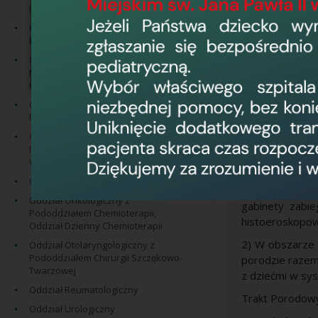
Kardiologicznego
Przy oddziale f
Oddział Kardiologiczny z
Rejestracja (po
Pododdziałem Kardiologii Inwazyjnej
Oddział Neurochirurgii,
1) W obszarz
Neurotraumatologii i Chirurgii
schorzeń:
Kręgosłupa
a) ginekologicz
Oddział Neurologiczny z
Pododdziałem Udarowym
b) onkologii gin
Oddział Noworodka, Patologii i
c) urologii oraz
Intensywnej Terapii Noworodka im.
WOŚP
Operacje wykon
Oddział Okulistyczny
Obszar ten dy
Oddział Onkologiczny z
gabinety zabi
Pododdziałem Chemioterapii,
histoeroskopow
Oddział Dzienny Chemioterapii
2) W obszarze
Oddział Otolaryngologiczny z
Pododdziałem Chirurgii Szczękowo-
porodzie raze
Twarzowej
z dziećmi w sys
Oddział Reumatologiczny
Trakt Porodowy 
Oddział Urologiczny