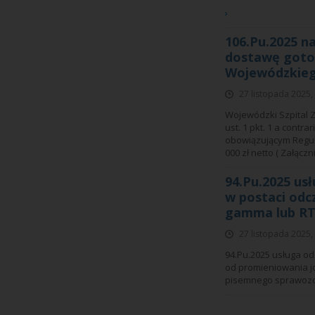
›
106.Pu.2025 n
dostawę goto
Wojewódzkiego
27 listopada 2025,
Wojewódzki Szpital Z
ust. 1 pkt. 1 a contra
obowiązującym Regul
000 zł netto ( Załąc
94.Pu.2025 usł
w postaci odc
gamma lub RTG
27 listopada 2025,
94.Pu.2025 usługa od
od promieniowania j
pisemnego sprawozda