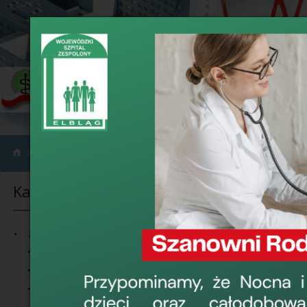
›
›
Informacje
Zakupy do 130 tyś. zł netto
Kategorie informacji
Zakupy do 13
AS.4500.100.2
Zamówienia publiczne
mg proszek do
Przetargi
dla potrzeb W
Zakupy do 30 000 EUR
17 grudnia 2025, 1
Ogłoszenia o dialogu
technicznym
›