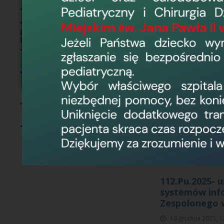
Informacje
109.Pu.2025 -
Usługi społeczne
pakietach prz
Zakupy do 130 tyś. zł netto
16 grudnia 2025, 1
Postępowania o wartości
mniejszej niż progi unijne
›
Postępowania o wartości
107.Pu2025 - 
równej lub przekraczającej
progi unijne
w ramach proj
Wojewódzkim 
Postępowania w trybie z
wolnej ręki
16 grudnia 2025, 1
Zakupy do 170 tyś. zł netto
Wojewódzki Szpital Z
ust. 1 pkt. 1 a contra
obowiązującym Regul
000 zł netto ( Załąc
112.Pu.2025- 
systemów info
Zespolonego w
16 grudnia 2025, 1