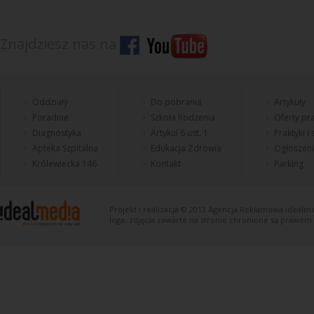
Znajdziesz nas na
Oddziały
Do pobrania
Artykuły
Poradnie
Szkoła Rodzenia
Oferty pra
Diagnostyka
Artykuł 6 ust. 1
Praktyki i
Apteka Szpitalna
Edukacja Zdrowia
Ogłoszen
Królewiecka 146
Kontakt
Parking
Projekt i realizacja © 2013
Agencja Reklamowa
idealme
loga, zdjęcia zawarte na stronie chronione są prawem