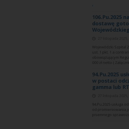
›
106.Pu.2025 n
dostawę goto
Wojewódzkiego
27 listopada 2025,
Wojewódzki Szpital Z
ust. 1 pkt. 1 a contra
obowiązującym Regul
000 zł netto ( Załąc
94.Pu.2025 usł
w postaci odc
gamma lub RTG
27 listopada 2025,
94.Pu.2025 usługa od
od promieniowania j
pisemnego sprawozda