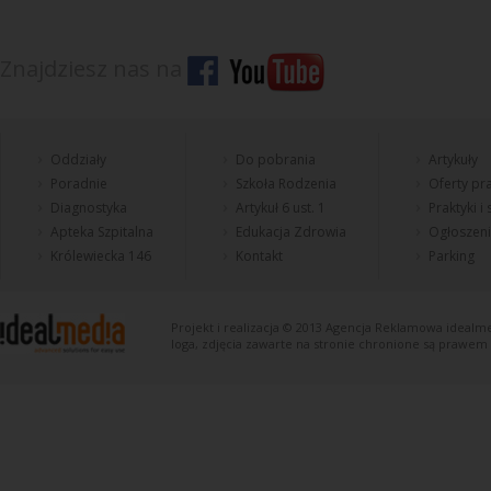
Znajdziesz nas na
Oddziały
Do pobrania
Artykuły
Poradnie
Szkoła Rodzenia
Oferty pra
Diagnostyka
Artykuł 6 ust. 1
Praktyki i
Apteka Szpitalna
Edukacja Zdrowia
Ogłoszen
Królewiecka 146
Kontakt
Parking
Projekt i realizacja © 2013
Agencja Reklamowa
idealme
loga, zdjęcia zawarte na stronie chronione są prawem