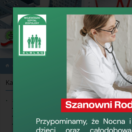
›
›
Informacje
Zakupy do 130 tyś. zł netto
Kategorie informacji
Zakupy do 13
AS.4500.100.2
Zamówienia publiczne
mg proszek do
Przetargi
dla potrzeb W
Zakupy do 30 000 EUR
17 grudnia 2025, 1
Ogłoszenia o dialogu
technicznym
›