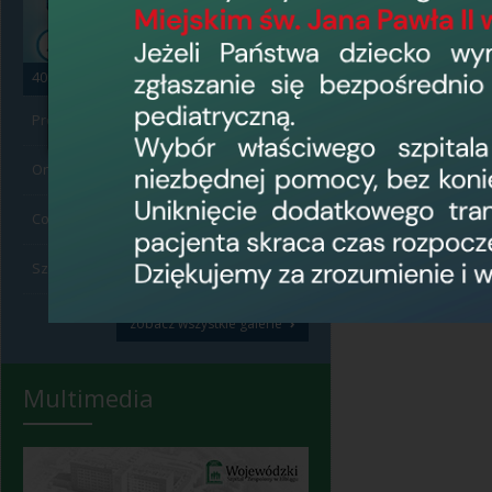
40 plus
2
Profilaktyka 40 plus
2
Onko Tour
7
Codzienność szpitala
139
Szpital z zewnątrz
17
›
zobacz wszystkie galerie
Multimedia