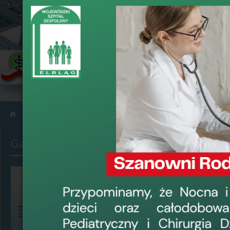
›
›
Galerie zdjęć
40 plus
Galerie zdjęć
40 plus
data dodania: 22 k