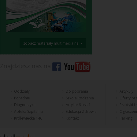
›
zobacz materiały multimedialne
Znajdziesz nas na
Oddziały
Do pobrania
Artykuły
Poradnie
Szkoła Rodzenia
Oferty pra
Diagnostyka
Artykuł 6 ust. 1
Praktyki i
Apteka Szpitalna
Edukacja Zdrowia
Ogłoszen
Królewiecka 146
Kontakt
Parking