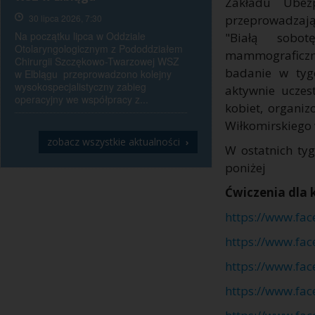
Zakładu Ubezp
30 lipca 2026, 7:30
przeprowadzają
Na początku lipca w Oddziale
"Białą sobo
Otolaryngologicznym z Pododdziałem
mammograficzn
Chirurgii Szczękowo-Twarzowej WSZ
badanie w tygo
w Elblągu przeprowadzono kolejny
wysokospecjalistyczny zabieg
aktywnie uczes
operacyjny we współpracy z...
kobiet, organi
Wiłkomirskiego 
zobacz wszystkie aktualności
›
W ostatnich ty
poniżej
Ćwiczenia dla 
https://www.fa
https://www.fa
https://www.fa
https://www.fa