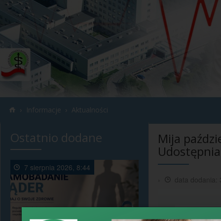
›
›
Informacje
Aktualności
Ostatnio dodane
Mija paździ
Udostępniam
7 sierpnia 2026, 8:44
›
data dodania: 