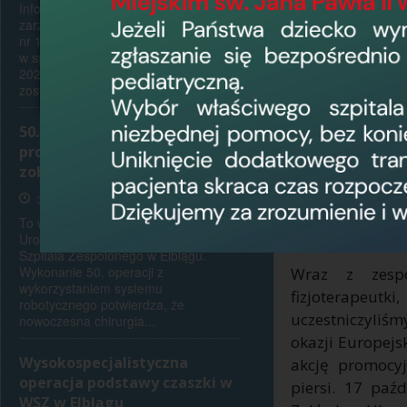
Informujemy, że zgodnie z
zarządzeniem Dyrektora Naczelnego
nr 148/2025 z dnia 15 grudnia 2025r.,
w sprawie dni wolnych od pracy w
2026 r., 14 sierpnia 2026 r. (piątek)
został ustanowiony...
50. operacji robotycznych raka
prostaty w WSZ w Elblągu -
zobacz zdjęcia i film
To były różowe 
profilaktyczny
31 lipca 2026, 7:30
kształtować św
To ważny moment dla Oddziału
Urologicznego Wojewódzkiego
kobiet, wspierać
Szpitala Zespolonego w Elblągu.
Wykonanie 50. operacji z
Wraz z zespoł
wykorzystaniem systemu
fizjoterapeutk
robotycznego potwierdza, że
uczestniczyliśm
nowoczesna chirurgia...
okazji Europejs
Wysokospecjalistyczna
akcję promocyj
operacja podstawy czaszki w
piersi. 17 paź
WSZ w Elblągu