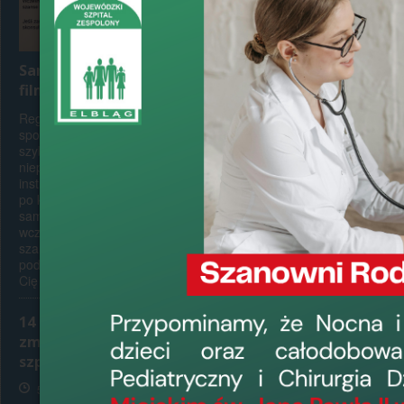
Samobadanie jąder – zobacz
film instruktażowy
Regularne samobadanie jąder to łatwy
sposób, by lepiej poznać swoje ciało i
szybciej zauważyć ewentualne
niepokojące zmiany. W naszym filmie
instruktażowym pokazujemy, jak krok
po kroku prawidłowo przeprowadzić
samobadanie. Warto pamiętać, że
wczesne wykrycie zmian zwiększa
szanse na skuteczne leczenie. Jeśli
podczas badania zauważysz coś, co
Cię zaniepokoi,...
14 sierpnia 2026 r. (piątek) –
zmiana organizacji pracy
szpitala
5 sierpnia 2026, 9:00