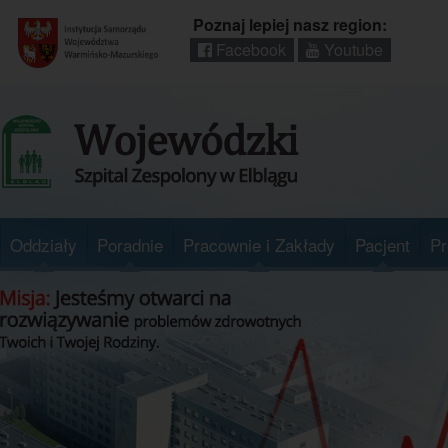
Poznaj lepiej nasz region:
Facebook
Youtube
Regionalny
portal
informacyjny
Wrota
Warmii
i
Mazur
Oddziały
Poradnie
Pracownie i Zakłady
Pacjent
Pr