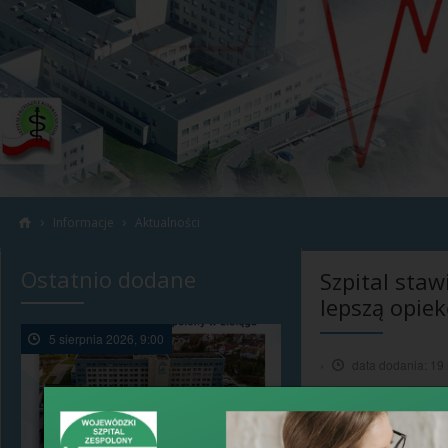
›
›
Informacje
Aktualności
Ostatnio dodane
Szpital staw
lepszą opiek
5 sierpnia 2026, 9:00
›
data dodania: 19