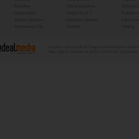
Poradnie
Szkoła Rodzenia
Oferty pra
Diagnostyka
Artykuł 6 ust. 1
Praktyki i
Apteka Szpitalna
Edukacja Zdrowia
Ogłoszen
Królewiecka 146
Kontakt
Parking
Projekt i realizacja © 2013
Agencja Reklamowa
idealme
loga, zdjęcia zawarte na stronie chronione są prawem