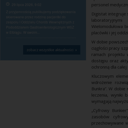
personel medyczny
29 lipca 2026, 9:02
Z przyjemnością publikujemy podziękowania
Digistat integruje 
skierowane przez rodzinę pacjentki do
laboratoryjnymi
zespołu I Oddziału Chorób Wewnętrznych z
Wielomodułowa bu
Pododdziałem Gastroenterologicznym WSZ
w Elblągu. W swoim...
placówki i jej oddz
W dobie powszechn
ciągłości pracy s
›
zobacz wszystkie aktualności
ramach projektu 
dostępu oraz akt
ochronną dla całej 
Kluczowym eleme
wdrożenie rozwią
Bunkra”. W dobie 
leczenia, wynik
wymagają najwyżs
„Cyfrowy Bunkier
zasobów cyfrowy
przechowywane w 