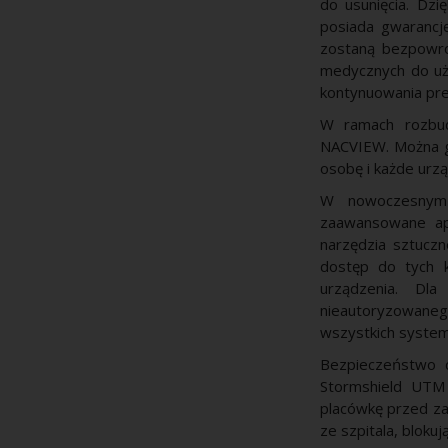
do usunięcia. Dzi
posiada gwarancj
zostaną bezpowro
medycznych do uż
kontynuowania pre
W ramach rozbud
NACVIEW. Można go
osobę i każde urzą
W nowoczesnym 
zaawansowane ap
narzędzia sztuczn
dostęp do tych 
urządzenia. Dl
nieautoryzowaneg
wszystkich syste
Bezpieczeństwo 
Stormshield UTM 
placówkę przed za
ze szpitala, bloku