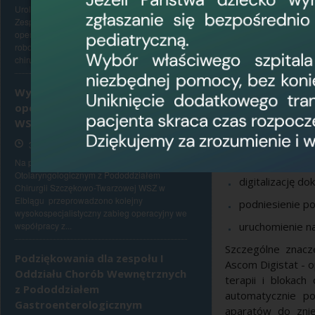
Urologicznego Wojewódzkiego Szpitala
Wartość realizow
Zespolonego w Elblągu. Wykonanie 50.
Szpitalu Zespol
operacji z wykorzystaniem systemu
Odporności, D1.1.
robotycznego potwierdza, że nowoczesna
chirurgia...
dalszy rozwój usłu
mln zł dofinansow
Województwa War
Wysokospecjalistyczna
operacja podstawy czaszki w
Projekt obejmuje 
WSZ w Elblągu
rozbudowę szpi
30 lipca 2026, 7:30
wdrożenie nowe
Na początku lipca w Oddziale
Otolaryngologicznym z Pododdziałem
digitalizację d
Chirurgii Szczękowo-Twarzowej WSZ w
Elblągu przeprowadzono kolejny
podniesienie p
wysokospecjalistyczny zabieg operacyjny we
współpracy z...
uruchomienie na
Szczególne znacz
Podziękowania dla zespołu I
Ascom Digistat - 
Oddziału Chorób Wewnętrznych
terapii i blokac
z Pododdziałem
automatycznie po
Gastroenterologicznym
aparatów do znie