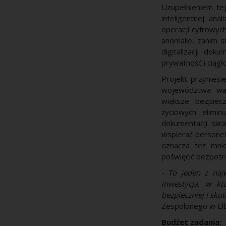
Uzupełnieniem tej
inteligentnej an
operacji cyfrowych
anomalie, zanim 
digitalizacji do
prywatność i ciągł
Projekt przyniesi
województwa war
większe bezpiec
życiowych elimin
dokumentacji skr
wspierać personel
oznacza też mnie
poświęcić bezpośr
- To jeden z naj
inwestycja, w kt
bezpieczniej i skut
Zespolonego w Elb
Budżet zadania: