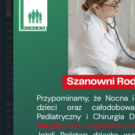
14 sierpnia 2026 r. (piątek) –
zmiana organizacji pracy
szpitala
Informujemy, że zgodnie z zarządzeniem
Dyrektora Naczelnego nr 148/2025 z dnia 15
grudnia 2025r., w sprawie dni wolnych od
pracy w 2026 r., 14 sierpnia 2026 r. (piątek)
został ustanowiony dniem wolnym od pracy,
w związku z przypadającym w sobotę, 15
sierpnia br. Świętem Wojska Polskiego. W
związku z powyższym, 14 sierpnia br.,
działalność medyczna oddziałów...
50. operacji robotycznych raka
W Wojewódzkim 
prostaty w WSZ w Elblągu -
cyfrowa. Dzięk
zobacz zdjęcia i film
Odbudowy i Zw
informatyczne, 
31 lipca 2026, 7:30
warmińsko-mazu
To ważny moment dla Oddziału