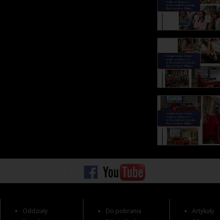
Znajdziesz nas na
Oddziały
Do pobrania
Artykuły