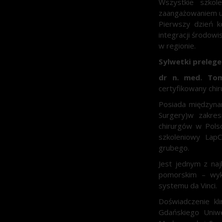
Wszystkie szkol
zaangażowaniem uc
Pierwszy dzień k
integracji środow
w regionie.
Sylwetki preleg
dr n. med. Tom
certyfikowany chir
Posiada międzyna
Surgery)w zakres
chirurgów w Pols
szkoleniowy LapC
grubego.
Jest jednym z na
pomorskim – wyk
systemu da Vinci.
Doświadczenie kli
Gdańskiego Uniw