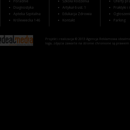
Poradnie
Szkoła Rodzenia
Oferty pra
Diagnostyka
Artykuł 6 ust. 1
Praktyki i
Apteka Szpitalna
Edukacja Zdrowia
Ogłoszen
Królewiecka 146
Kontakt
Parking
Projekt i realizacja © 2013
Agencja Reklamowa
idealme
loga, zdjęcia zawarte na stronie chronione są prawem