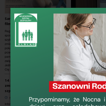
Samobadanie jąder – zobacz
film instruktażowy
Regularne samobadanie jąder to łatwy
sposób, by lepiej poznać swoje ciało i
szybciej zauważyć ewentualne niepokojące
zmiany. W naszym filmie instruktażowym
pokazujemy, jak krok po kroku prawidłowo
przeprowadzić samobadanie. Warto
pamiętać, że wczesne wykrycie zmian
zwiększa szanse na skuteczne leczenie.
Jeśli podczas badania zauważysz coś, co
Cię zaniepokoi,...
14 sierpnia 2026 r. (piątek) –
zmiana organizacji pracy
szpitala
5 sierpnia 2026, 9:00
Informujemy, że zgodnie z zarządzeniem