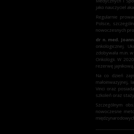
Medycznych i Spo
jako nauczyciel a
Regularnie prowa
Polsce, szczególni
nowoczesnych prog
dr n. med. Joan
onkologicznej. 
zdobywała m.in. w
Onkologii. W 2020
rezerwę jajnikową.
Na co dzień zajm
małoinwazyjnej, 
Vinci oraz posia
szkoleń oraz staży
Szczególnym obsz
nowoczesne metody
międzynarodowych
__________________