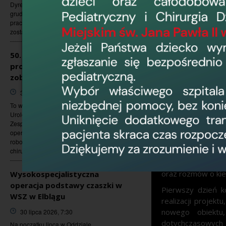
Dyrektora Naczelnego nr 148/2025 z dnia 15
grudnia 2025r., w sprawie dni wolnych od
pracy w 2026 r., 14 sierpnia 2026 r. (piątek)
został ustanowiony...
50. operacji robotycznych raka
W ubiegłym tygo
prostaty w WSZ w Elblągu -
wyjazdowa podsu
zobacz zdjęcia i film
w Elblągu w ra
Wojewódzkim Sz
31 lipca 2026, 7:30
Planu Odbudowy 
To ważny moment dla Oddziału
jakość systemu
Urologicznego Wojewódzkiego Szpitala
Zespolonego w Elblągu. Wykonanie 50.
infrastruktury c
operacji z wykorzystaniem systemu
W wydarzeniu ucz
robotycznego potwierdza, że nowoczesna
chirurgia...
zarówno przedstawi
Spotkanie stało 
oraz rozmów o kie
Wysokospecjalistyczna
operacja podstawy czaszki w
Pierwszy dzień k
WSZ w Elblągu
realizacji proje
nowego obiektu
30 lipca 2026, 7:30
dotychczasowych
Na początku lipca w Oddziale