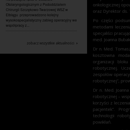
Otolaryngologicznym z Pododdziałem
onkologicznej opo
Chirurgii Szczękowo-Twarzowej WSZ w
oraz Dyrektor ds. 
Elblągu przeprowadzono kolejny
wysokospecjalistyczny zabieg operacyjny we
Po części podsu
współpracy z...
metodami leczenia
specjaliści pracuj
med. Joanna Bubak
›
zobacz wszystkie aktualności
Dr n. Med. Tomasz 
kosztowna moda?
organizacji blok
robotycznej. Ucz
zespołów operacyjn
robotycznej”, pro
Dr n. Med. Joanna
robotycznej – wsp
korzyści z leczeni
pacjentek”. Prog
technologii robo
powikłań.