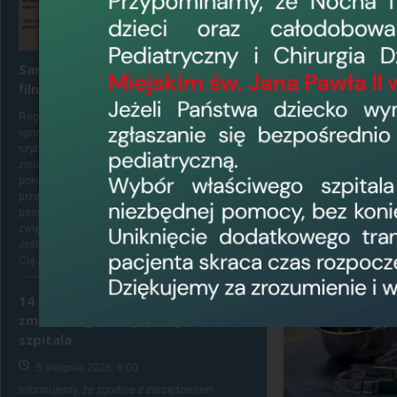
Samobadanie jąder – zobacz
film instruktażowy
Regularne samobadanie jąder to łatwy
sposób, by lepiej poznać swoje ciało i
szybciej zauważyć ewentualne niepokojące
zmiany. W naszym filmie instruktażowym
pokazujemy, jak krok po kroku prawidłowo
przeprowadzić samobadanie. Warto
pamiętać, że wczesne wykrycie zmian
zwiększa szanse na skuteczne leczenie.
Jeśli podczas badania zauważysz coś, co
Cię zaniepokoi,...
14 sierpnia 2026 r. (piątek) –
zmiana organizacji pracy
szpitala
5 sierpnia 2026, 9:00
Informujemy, że zgodnie z zarządzeniem