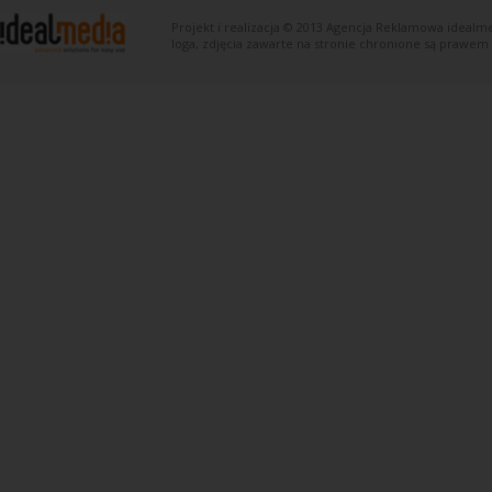
Projekt i realizacja © 2013
Agencja Reklamowa
idealme
loga, zdjęcia zawarte na stronie chronione są prawem