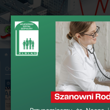
›
›
Informacje
Aktualności
Ostatnio dodane
Wysokospecj
w Elblągu
7 sierpnia 2026, 8:44
›
data dodania: 2 l