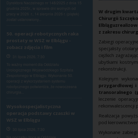
Dyrektora Naczelnego nr 148/2025 z dnia 15
grudnia 2025r., w sprawie dni wolnych od
W drugim kwarta
pracy w 2026 r., 14 sierpnia 2026 r. (piątek)
Chirurgii Szczę
został ustanowiony...
Elbląguzrealizow
z zakresu chirur
50. operacji robotycznych raka
prostaty w WSZ w Elblągu -
Zabiegi operacyjn
zobacz zdjęcia i film
specjalisty otolar
ciężkich zagrażaj
31 lipca 2026, 7:30
ubytkami kostnym
To ważny moment dla Oddziału
rekonstrukcji.
Urologicznego Wojewódzkiego Szpitala
Zespolonego w Elblągu. Wykonanie 50.
Kolejnym wykon
operacji z wykorzystaniem systemu
przygardłowej i
robotycznego potwierdza, że nowoczesna
transoralnego (
chirurgia...
leczenie operacyj
rekonwalescencji p
Wysokospecjalistyczna
operacja podstawy czaszki w
Realizacja powyż
WSZ w Elblągu
pod kierownictwem
30 lipca 2026, 7:30
Wykonane zabiegi 
Na początku lipca w Oddziale