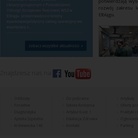
potwierdzają wys
Otolaryngologicznym z Pododdziałem
rozwój zakresu 
Chirurgii Szczękowo-Twarzowej WSZ w
Elblągu.
Elblągu przeprowadzono kolejny
wysokospecjalistyczny zabieg operacyjny we
współpracy z...
›
zobacz wszystkie aktualności
Znajdziesz nas na
Oddziały
Do pobrania
Artykuły
Poradnie
Szkoła Rodzenia
Oferty pra
Diagnostyka
Artykuł 6 ust. 1
Praktyki i
Apteka Szpitalna
Edukacja Zdrowia
Ogłoszen
Królewiecka 146
Kontakt
Parking