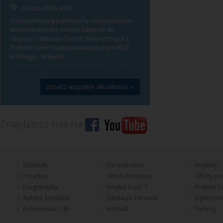
29 lipca 2026, 9:02
Z przyjemnością publikujemy podziękowania
skierowane przez rodzinę pacjentki do
zespołu I Oddziału Chorób Wewnętrznych z
Pododdziałem Gastroenterologicznym WSZ
w Elblągu. W swoim...
›
zobacz wszystkie aktualności
Znajdziesz nas na
Oddziały
Do pobrania
Artykuły
Poradnie
Szkoła Rodzenia
Oferty pra
Diagnostyka
Artykuł 6 ust. 1
Praktyki i
Apteka Szpitalna
Edukacja Zdrowia
Ogłoszen
Królewiecka 146
Kontakt
Parking