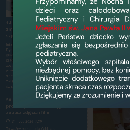
14 sierpnia 2026 r. (piątek) –
zmiana organizacji pracy
szpitala
Informujemy, że zgodnie z zarządzeniem
Dyrektora Naczelnego nr 148/2025 z dnia 15
grudnia 2025r., w sprawie dni wolnych od
pracy w 2026 r., 14 sierpnia 2026 r. (piątek)
został ustanowiony dniem wolnym od pracy,
w związku z przypadającym w sobotę, 15
sierpnia br. Świętem Wojska Polskiego. W
związku z powyższym, 14 sierpnia br.,
działalność medyczna oddziałów...
50. operacji robotycznych raka
prostaty w WSZ w Elblągu -
zobacz zdjęcia i film
31 lipca 2026, 7:30
To ważny moment dla Oddziału