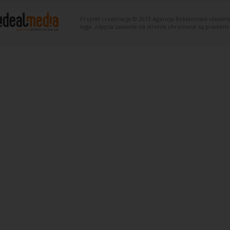
Projekt i realizacja © 2013
Agencja Reklamowa
idealme
loga, zdjęcia zawarte na stronie chronione są prawem