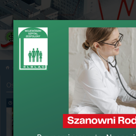
›
›
Informacje
Aktualności
Ostatnio dodane
Podziękowan
Wewnętrznyc
Pododdziałe
5 sierpnia 2026, 9:00
›
data dodania: 7 l