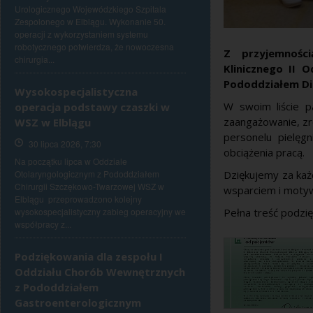
Urologicznego Wojewódzkiego Szpitala
Zespolonego w Elblągu. Wykonanie 50.
operacji z wykorzystaniem systemu
robotycznego potwierdza, że nowoczesna
Z przyjemnośc
chirurgia...
Klinicznego II
Pododdziałem Di
Wysokospecjalistyczna
W swoim liście p
operacja podstawy czaszki w
zaangażowanie, zro
WSZ w Elblągu
personelu pielęg
30 lipca 2026, 7:30
obciążenia pracą.
Na początku lipca w Oddziale
Otolaryngologicznym z Pododdziałem
Dziękujemy za każ
Chirurgii Szczękowo-Twarzowej WSZ w
wsparciem i motyw
Elblągu przeprowadzono kolejny
wysokospecjalistyczny zabieg operacyjny we
Pełna treść podzi
współpracy z...
Podziękowania dla zespołu I
Oddziału Chorób Wewnętrznych
z Pododdziałem
Gastroenterologicznym