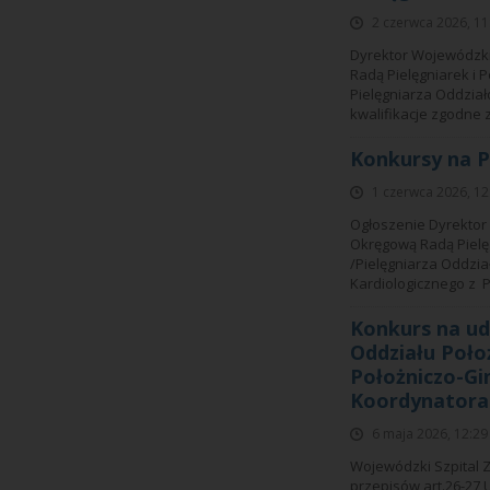
2 czerwca 2026, 11
Dyrektor Wojewódzki
Radą Pielęgniarek i 
Pielęgniarza Oddzia
kwalifikacje zgodne 
Konkursy na P
1 czerwca 2026, 12
Ogłoszenie Dyrektor 
Okręgową Radą Pielęg
/Pielęgniarza Oddzi
Kardiologicznego z 
Konkurs na ud
Oddziału Poło
Położniczo-Gi
Koordynatora
6 maja 2026, 12:29
Wojewódzki Szpital Z
przepisów art.26-27 U