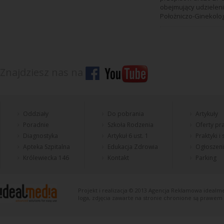
obejmujący udzielen
Położniczo-Ginekolog
Znajdziesz nas na
Oddziały
Do pobrania
Artykuły
Poradnie
Szkoła Rodzenia
Oferty pra
Diagnostyka
Artykuł 6 ust. 1
Praktyki i
Apteka Szpitalna
Edukacja Zdrowia
Ogłoszen
Królewiecka 146
Kontakt
Parking
Projekt i realizacja © 2013
Agencja Reklamowa
idealme
loga, zdjęcia zawarte na stronie chronione są prawem