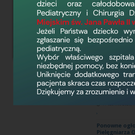
Oddziałowej /Pielęg
Oddziału Kardiologic
Ponowny konku
Oddziałowego
17 czerwca 2026, 1
Dyrektor Wojewódzki
Radą Pielęgniarek i 
Pielęgniarza Oddzia
kwalifikacje zgodne 
Ogłoszenie o 
zdrowotnych z
O.Ginekologic
- Położniczą
11 czerwca 2026, 1
›
Ponowne ogłos
Pielęgniarza 