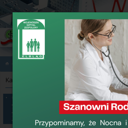
›
›
Informacje
Ogłoszenia
Kategorie informacji
Ogłoszenia
Ponowne konku
Ogłoszenia
Oddziałowych
Sprzęt na sprzedaż
Dzierżawa pomieszczeń
20 lipca 2026, 10:3
Konkursy
Dyrektor Wojewódzki
Radą Pielęgniarek i P