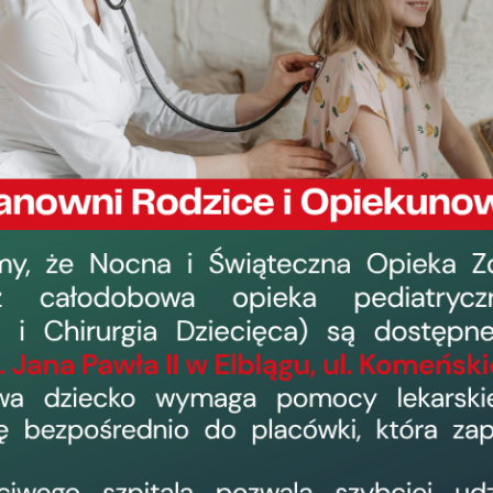
ń
Przetarg na dzierżawę powierzchni p
Bud. PW
›
data dodania: 27 stycznia 2026, 12:19
odsłon: 1069
Wojewódzki Szpital Zespolony w Elblągu, ul. Królewiecka 
dzierżawę powierzchni pod automaty vendingowe na teren
automaty) znajdującą się na
Wysokim
Parterze Budynku