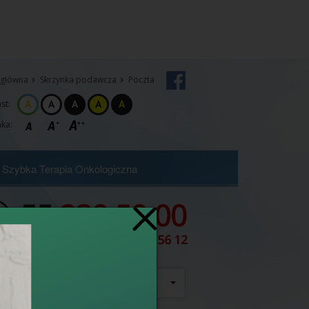
 główna
Skrzynka podawcza
Poczta
st:
ka:
Szybka Terapia Onkologiczna
szukaj
wszędzie
e