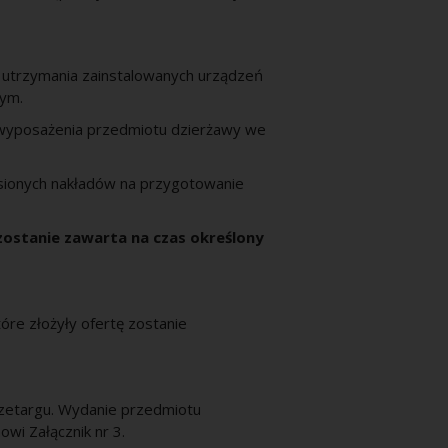
 utrzymania zainstalowanych urządzeń
nym.
wyposażenia przedmiotu dzierżawy we
esionych nakładów na przygotowanie
stanie zawarta na czas określony
óre złożyły ofertę zostanie
zetargu. Wydanie przedmiotu
wi Załącznik nr 3.