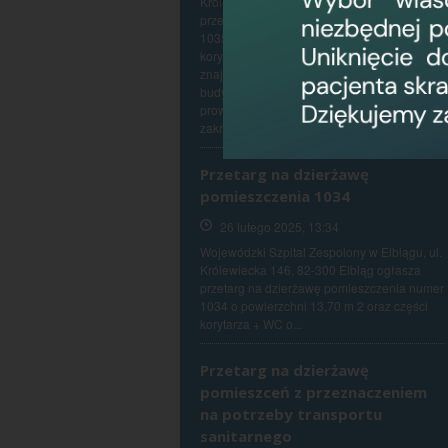
Królewiecka 146, 82-300 Elbląg ogłasza
przetarg na dzierżawę pomieszczenia numer
1035 o powierzchni 27,30 m 2 oraz części
korytarza + WC o powierzchni 27,30 m 2
znajdującego się na Pierwszym Piętrze
budynku D z przeznaczeniem na potrzeby
prowadzenia działalności leczniczej w
zakresie specjalistycznych porad...
Przetarg na dzierżawę
pomieszczenia 1034
26 lutego 2025, 13:34
Wojewódzki Szpital Zespolony w Elblągu, ul.
Królewiecka 146, 82-300 Elbląg ogłasza
przetarg na dzierżawę pomieszczenia numer
1034 o powierzchni 13,70 m 2 oraz części
korytarza + WC o...
Przetarg na dzierżawę
pomieszceń z przeznaczeniem
na potrzeby transportu
sanitarnego