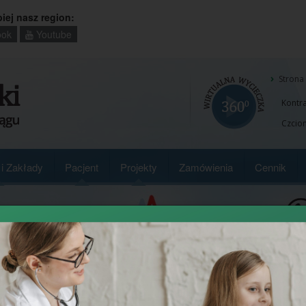
piej nasz region:
ok
Youtube
Strona
Kontra
Czcion
i Zakłady
Pacjent
Projekty
Zamówienia
Cennik
Wpisz
szukan
słowo