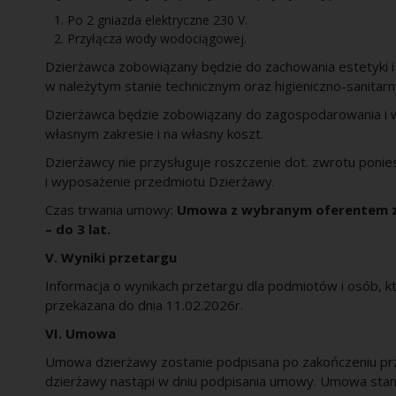
Po 2 gniazda elektryczne 230 V.
Przyłącza wody wodociągowej.
Dzierżawca zobowiązany będzie do zachowania estetyki i
w należytym stanie technicznym oraz higieniczno-sanitar
Dzierżawca będzie zobowiązany do zagospodarowania i 
własnym zakresie i na własny koszt.
Dzierżawcy nie przysługuje roszczenie dot. zwrotu poni
i wyposażenie przedmiotu Dzierżawy.
Czas trwania umowy:
Umowa z wybranym oferentem zo
– do 3 lat.
V. Wyniki przetargu
Informacja o wynikach przetargu dla podmiotów i osób, kt
przekazana do dnia 11.02.2026r.
VI. Umowa
Umowa dzierżawy zostanie podpisana po zakończeniu pr
dzierżawy nastąpi w dniu podpisania umowy. Umowa stano