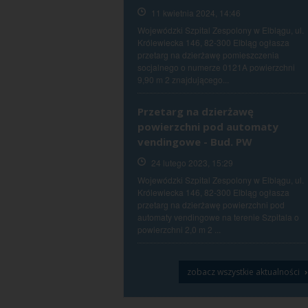
11 kwietnia 2024, 14:46
Wojewódzki Szpital Zespolony w Elblągu, ul.
Królewiecka 146, 82-300 Elbląg ogłasza
przetarg na dzierżawę pomieszczenia
socjalnego o numerze 0121A powierzchni
9,90 m 2 znajdującego...
Przetarg na dzierżawę
powierzchni pod automaty
vendingowe - Bud. PW
24 lutego 2023, 15:29
Wojewódzki Szpital Zespolony w Elblągu, ul.
Królewiecka 146, 82-300 Elbląg ogłasza
przetarg na dzierżawę powierzchni pod
automaty vendingowe na terenie Szpitala o
powierzchni 2,0 m 2 ...
›
zobacz wszystkie aktualności