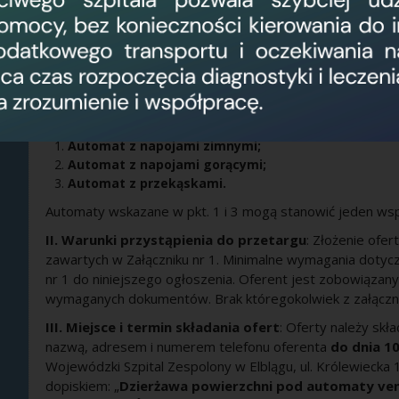
I. Przedmiot dzierżawy
:
Powierzchnia pod automaty vendingowe znajduje się na
2
Wielofunkcyjny
o powierzchni
2,00 m
(2 automaty). Po
codziennie.
Automaty usytuowane w Pawilonie Wielofunkcyjnym
Automat z napojami zimnymi;
Automat z napojami gorącymi;
Automat z przekąskami.
Automaty wskazane w pkt. 1 i 3 mogą stanowić jeden ws
II. Warunki przystąpienia do przetargu
: Złożenie ofe
zawartych w Załączniku nr 1. Minimalne wymagania dotycz
nr 1 do niniejszego ogłoszenia. Oferent jest zobowiązan
wymaganych dokumentów. Brak któregokolwiek z załączni
III. Miejsce i termin składania ofert
: Oferty należy skł
nazwą, adresem i numerem telefonu oferenta
do dnia 10
Wojewódzki Szpital Zespolony w Elblągu, ul. Królewiecka 1
dopiskiem: „
Dzierżawa powierzchni pod automaty ven