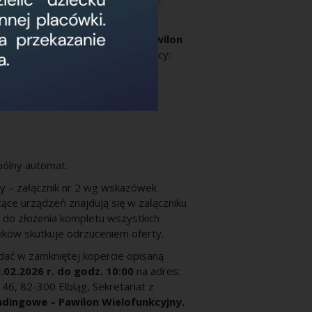
Wysokim
Parterze Budynku Pawilon
wierzchnia dostępna dla Dzierżawcy:
 muszą zawierać:
pólny automat.
rty – załącznik nr 2 wg wskazówek
ące urządzeń znajdują się w załączniku
y do złożenia kompletu wszystkich
ków skutkuje odrzuceniem oferty.
adać w zamkniętej kopercie opisaną
.02.2026 r. do godz. 10:00
na adres:
46, 82-300 Elbląg, Sekretariat z
dingowe – Pawilon Wielofunkcyjny.