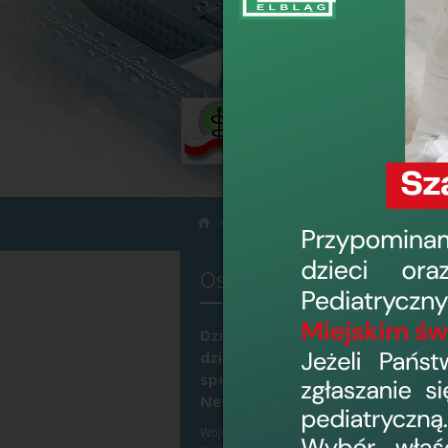
›
›
Informacje
Dzierżawa pomieszcze
Ostatnio dodane
Dzierżawa pomieszczeń -
działalność lecznicza w zakresie
specjalistycznych porad -
Neurochirurgia
Wojewódzki Szpital Zespolony w Elblągu, ul.