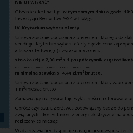
NIE OTWIERAĆ”.
Otwarcie ofert nastąpi
w tym samym dniu o godz. 10:
Inwestycji i Remontów WSZ w Elblągu.
IV. Kryterium wyboru oferty
Umowa zostanie podpisana z oferentem, którego działaln
vendingu. Kryterium wyboru oferty będzie cena zapropo
arkusza ofertowego) i wyrażona wzorem:
2
stawka (zł) x 2,00 m
x 1 (współczynnik częstotliwoś
……………………………………………………………
2
minimalna stawka 514,44 zł/m
brutto.
Umowa zostanie podpisana z oferentem, który zaproponu
2
1 m
/miesiąc brutto.
Zamawiający nie gwarantuje wyłączności na oferowane p
Oprócz czynszu, Dzierżawca zobowiązany będzie do po
związanych z korzystaniem z energii elektrycznej na pods
rozliczany co miesiąc.
Wydzierżawiający dysponuje następującym wyposażeni