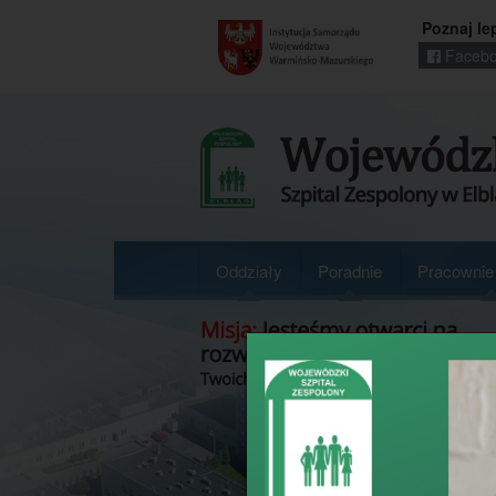
Poznaj le
Facebo
Regionalny
portal
informacyjny
Wrota
Warmii
i
Mazur
Oddziały
Poradnie
Pracownie 