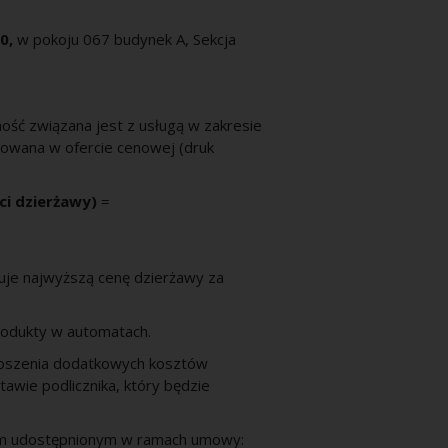
30,
w pokoju 067 budynek A, Sekcja
ość związana jest z usługą w zakresie
nowana w ofercie cenowej (druk
ci dzierżawy)
=
je najwyższą cenę dzierżawy za
rodukty w automatach.
noszenia dodatkowych kosztów
tawie podlicznika, który będzie
em udostępnionym w ramach umowy: