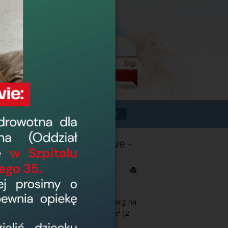
Powrót
od automaty vendingowe -
146, 82-300 Elbląg ogłasza przetarg na
2
ie Szpitala o powierzchni
2,00
m
(2
 Pawilon Wielofunkcyjny.