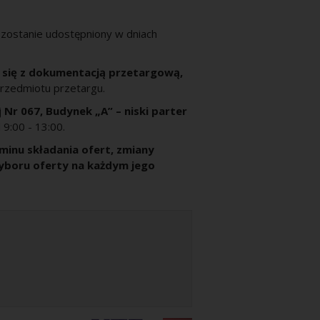
ż zostanie udostępniony w dniach
 się z dokumentacją przetargową,
rzedmiotu przetargu.
j
Nr 067, Budynek „A” – niski parter
9:00 - 13:00.
minu składania ofert, zmiany
yboru oferty na każdym jego