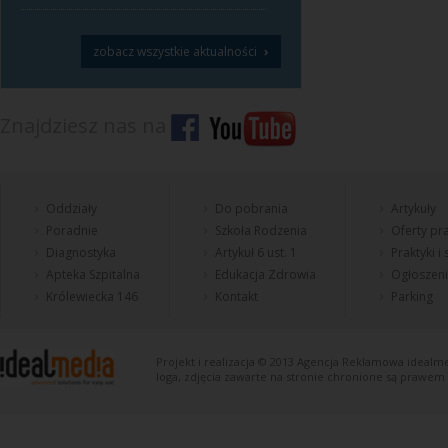
›
zobacz wszystkie aktualności
Znajdziesz nas na
Oddziały
Do pobrania
Artykuły
Poradnie
Szkoła Rodzenia
Oferty pra
Diagnostyka
Artykuł 6 ust. 1
Praktyki i
Apteka Szpitalna
Edukacja Zdrowia
Ogłoszen
Królewiecka 146
Kontakt
Parking
Projekt i realizacja © 2013
Agencja Reklamowa
idealme
loga, zdjęcia zawarte na stronie chronione są prawem