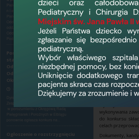
Pielęgniarek i Położnych w Elblągu p o n o w
Zdrowia z dnia 
n i e ogłasza konkurs na stanowisko
poszczególnych
Pielęgniarki Oddziałowej /Pielęgniarza
przedsiębiorcami.
Oddziałowego niżej wymienionych
oddziałów : 1. Oddziału Onkologicznego 2.
Kandydaci prosze
Oddziału Kardiologicznego z
Zdrowia z dnia 
Pododdziałem...
stanowiska kier
przyjęcie na sta
Ponowny konkurs na
wymagane do za
stanowisko Pielęgniarki
wykonywania zawo
Oddziałowej/Pielęgniarza
pracy zawodowej,
Oddziałowego Oddziału
zawodowe kandy
Okulistycznego
oryginałem, prz
17 czerwca 2026, 13:35
właściwego podmio
Dyrektor Wojewódzkiego Szpitala
dokumentów), ośw
Zespolonego w Elblągu, ul. Królewiecka 146,
wykonywania za
w porozumieniu z Okręgową Radą
wykonywania zawod
Pielęgniarek i Położnych w Elblągu
do konkursu skła
ponownie ogłasza konkurs na...
celach przeprowa
Ogłoszenie o rozstrzygnięciu
Dokumenty, kandyd