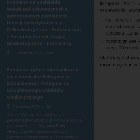
konkursu na udzielanie
listopada 2021r.
świadczeń zdrowotnych z
Wojewódzki Szpital
jednoczesnym pełnieniem
na kopercie k
funkcji Koordynatora w
kontaktowego, a
O.Ginekologiczno - Położniczym
Oddziału ......( 
z Poradnią Konsultacyjną
rozstrzygnięcie
Ginekologiczno - Położniczą
ofert. O termini
11 czerwca 2026, 12:34
Materiały i infor
można uzyskać w D
Ponowne ogłoszenie konkursu
na stanowisko Pielęgniarki
Oddziałowej / Pielęgniarza
Oddziałowego Oddziału
Okulistycznego
2 czerwca 2026, 11:02
Dyrektor Wojewódzkiego Szpitala
Zespolonego w Elblągu, ul. Królewiecka 146,
w porozumieniu z Okręgową Radą
Pielęgniarek i Położnych w Elblągu
ponownie ogłasza konkurs na stanowisko...