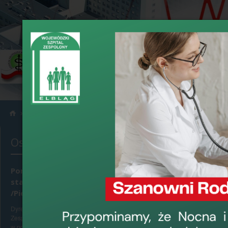
›
›
Informacje
Konkursy
Ostatnio dodane
Konkurs na 
Ponowne konkursy na
›
data dodania: 18
stanowiska Pielęgniarek
Dyrektor Wojewódz
/Pielęgniarzy Oddziałowych
z Okręgową Radą P
Dyrektor Wojewódzkiego Szpitala
Oddziałowej
Oddz
Zespolonego w Elblągu, ul. Królewiecka 146,
Kandydaci na w/w 
w porozumieniu z Okręgową Radą