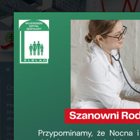
›
›
Informacje
Konkursy
Ostatnio dodane
Ogłoszenie 
Diagnostyki
Ponowne konkursy na
stanowiska Pielęgniarek
›
data dodania: 23
/Pielęgniarzy Oddziałowych
Dyrektor Wojewódz
Dyrektor Wojewódzkiego Szpitala
na stanowisko:
Ki
Zespolonego w Elblągu, ul. Królewiecka 146,
w porozumieniu z Okręgową Radą