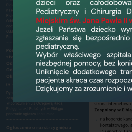
Wymagania koniec
Pielęgniarek i Położnych w Elblągu p o n o w
wykształcenie w
n i e ogłasza konkurs na stanowisko
Pielęgniarki Oddziałowej /Pielęgniarza
tytuł specjalist
Oddziałowego niżej wymienionych
posiadanie czyn
oddziałów : 1. Oddziału Onkologicznego 2.
Oddziału Kardiologicznego z
doświadczenie w
Pododdziałem...
umiejętność zar
Kandydaci proszen
Ponowny konkurs na
stanowisko Pielęgniarki
list motywacyjny
Oddziałowej/Pielęgniarza
kopie dokumentó
Oddziałowego Oddziału
doświadczenie 
Okulistycznego
kopie świadectw
17 czerwca 2026, 13:35
oświadczenie – z
Dyrektor Wojewódzkiego Szpitala
Dokumenty należy s
Zespolonego w Elblągu, ul. Królewiecka 146,
w porozumieniu z Okręgową Radą
strona internetowa
Pielęgniarek i Położnych w Elblągu
Zespolony w Elblą
ponownie ogłasza konkurs na...
na kopercie kand
kontaktowego, a
Ogłoszenie o rozstrzygnięciu
Diagnostyki Lab