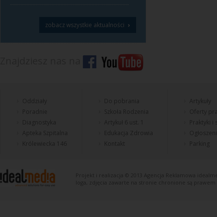
›
zobacz wszystkie aktualności
Znajdziesz nas na
Oddziały
Do pobrania
Artykuły
Poradnie
Szkoła Rodzenia
Oferty pra
Diagnostyka
Artykuł 6 ust. 1
Praktyki i
Apteka Szpitalna
Edukacja Zdrowia
Ogłoszen
Królewiecka 146
Kontakt
Parking
Projekt i realizacja © 2013
Agencja Reklamowa
idealme
loga, zdjęcia zawarte na stronie chronione są prawem