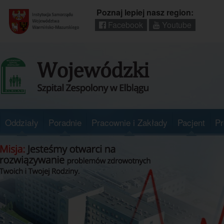
Poznaj lepiej nasz region:
Facebook
Youtube
Regionalny
portal
informacyjny
Wrota
Warmii
i
Mazur
Oddziały
Poradnie
Pracownie i Zakłady
Pacjent
Pr