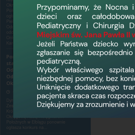
Załączone 
Okręgową Radą Pielęgniarek i
Położnych w Elblągu p o n o w n i e
ogłasza konkurs na stanowisko
Ogł
Pielęgniarki Oddziałowej /Pielęgniarza
ko
Oddziałowego niżej wymienionych
oddziałów : 1. Oddziału
Onkologicznego 2. Oddziału
Kardiologicznego z Pododdziałem...
Ponowny konkurs na
stanowisko Pielęgniarki
Oddziałowej/Pielęgniarza
Oddziałowego Oddziału
Okulistycznego
17 czerwca 2026, 13:35
Dyrektor Wojewódzkiego Szpitala
Zespolonego w Elblągu, ul.
Królewiecka 146, w porozumieniu z
Okręgową Radą Pielęgniarek i
Położnych w Elblągu ponownie
ogłasza konkurs na...