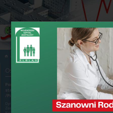
›
›
Informacje
Konkursy
Ostatnio dodane
Ogłoszenie 
postępowan
Koordynato
Ponowne konkursy na
stanowiska Pielęgniarek
/Pielęgniarzy Oddziałowych
›
data dodania: 
Dyrektor Wojewódzkiego Szpitala
Zespolonego w Elblągu, ul.
Królewiecka 146, w porozumieniu z