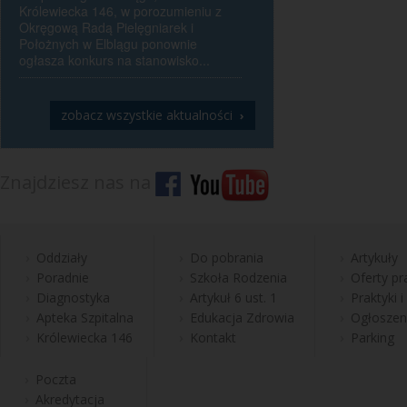
Królewiecka 146, w porozumieniu z
Okręgową Radą Pielęgniarek i
Położnych w Elblągu ponownie
ogłasza konkurs na stanowisko...
zobacz wszystkie aktualności
›
Znajdziesz nas na
Oddziały
Do pobrania
Artykuły
Poradnie
Szkoła Rodzenia
Oferty pr
Diagnostyka
Artykuł 6 ust. 1
Praktyki i
Apteka Szpitalna
Edukacja Zdrowia
Ogłoszen
Królewiecka 146
Kontakt
Parking
Poczta
Akredytacja