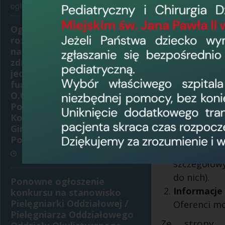
ogłasza konkurs na...
- badanie rea
- badanie rea
Ogłoszenie o
rozstrzygnięciu konkursu
- badanie eks
na udzielanie świadczeń
zdrowotnych z
- badanie nie
jednoczesnym pełnieniem
W konkur
funkcji Koordynatora w
O.Ginekologiczno -
wykonując
Położniczym z Poradnią
rozumieniu 
Konsultacyjną
akceptując
Ginekologiczno -
ustalone pr
Położniczą
w dokument
11 czerwca 2026, 12:34
szczegółow
do nich).
Ponowne ogłoszenie
Informacj
konkursu na stanowisko
Pielęgniarki Oddziałowej /
Oferenci mo
Pielęgniarza Oddziałowego
Ze strony i