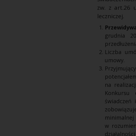
zw. z art.26 
leczniczej.
Przewidyw
grudnia 2
przedłużeni
Liczba umó
umowy.
Przyjmując
potencjałe
na realiza
Konkursu o
świadczeń 
zobowiązu
minimalnej 
w rozumieni
działalności