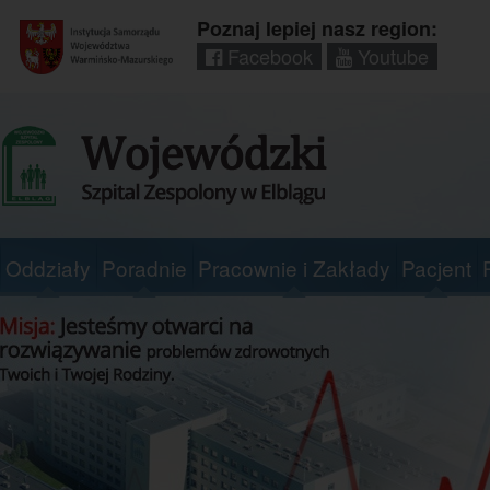
Poznaj lepiej nasz region:
Facebook
Youtube
Regionalny
portal
informacyjny
Wrota
Warmii
i
Mazur
Oddziały
Poradnie
Pracownie i Zakłady
Pacjent