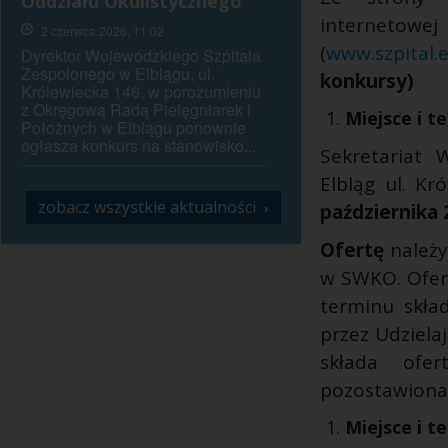
Oddziału Okulistycznego
internetow
2 czerwca 2026, 11:02
(
www.szpital.e
Dyrektor Wojewódzkiego Szpitala
Zespolonego w Elblągu, ul.
konkursy)
Królewiecka 146, w porozumieniu
z Okręgową Radą Pielęgniarek i
Miejsce i t
Położnych w Elblągu ponownie
ogłasza konkurs na stanowisko...
Sekretariat 
Elbląg ul. Kr
zobacz wszystkie aktualności
›
października 
Ofertę
należy
w SWKO. Ofert
terminu skła
przez Udziela
składa ofer
pozostawiona 
Miejsce i t