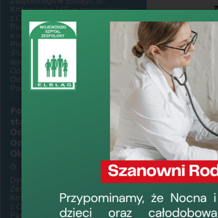
Zespolonego w Elblągu, ul.
Królewiecka 146, w porozumieniu
z Okręgową Radą Pielęgniarek i
działając n
Położnych w Elblągu p o n o w n i
e ogłasza konkurs na stanowisko
Pielęgniarki Oddziałowej
/Pielęgniarza Oddziałowego niżej
ogłasza Kon
wymienionych oddziałów : 1.
Oddziału Onkologicznego 2.
obejmujący k
Oddziału Kardiologicznego z
Pododdziałem...
zdrowotnych 
Świadczen
Ponowny konkurs na
stanowisko Pielęgniarki
molekular
Oddziałowej/Pielęgniarza
Wojewódzki
Oddziałowego Oddziału
Przyjmując
Okulistycznego
możliwością
17 czerwca 2026, 13:35
KOD CPV 85
Dyrektor Wojewódzkiego Szpitala
postaci ba
Zespolonego w Elblągu, ul.
Królewiecka 146, w porozumieniu
- badania mut
z Okręgową Radą Pielęgniarek i
Położnych w Elblągu ponownie