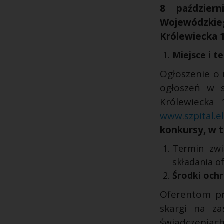
8 październ
Wojewódzkieg
Królewiecka 1
Miejsce i t
Ogłoszenie o 
ogłoszeń w s
Królewiecka 
www.szpital.el
konkursy, w t
Termin zwi
składania o
Środki och
Oferentom pr
skargi na za
świadczeniach