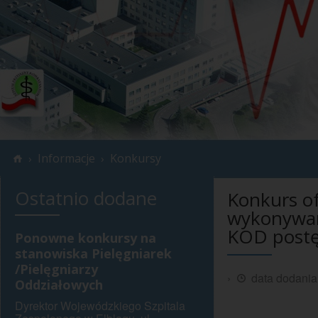
Informacje
Konkursy
›
›
Ostatnio dodane
Konkurs of
wykonywan
KOD postę
Ponowne konkursy na
stanowiska Pielęgniarek
/Pielęgniarzy
›
data dodania
Oddziałowych
Wojewódz
Dyrektor Wojewódzkiego Szpitala