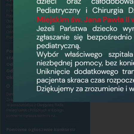
Pielęgniarek i Położnych w Elblągu p o n o w
n i e ogłasza konkurs na stanowisko
Załączone pl
Pielęgniarki Oddziałowej /Pielęgniarza
Oddziałowego niżej wymienionych
Ogł
oddziałów : 1. Oddziału Onkologicznego 2.
Oddziału Kardiologicznego z
Pododdziałem...
Ponowny konkurs na
stanowisko Pielęgniarki
Oddziałowej/Pielęgniarza
Oddziałowego Oddziału
Okulistycznego
17 czerwca 2026, 13:35
Dyrektor Wojewódzkiego Szpitala
Zespolonego w Elblągu, ul. Królewiecka 146,
w porozumieniu z Okręgową Radą
Pielęgniarek i Położnych w Elblągu
ponownie ogłasza konkurs na...
Ponowne ogłoszenie konkursu