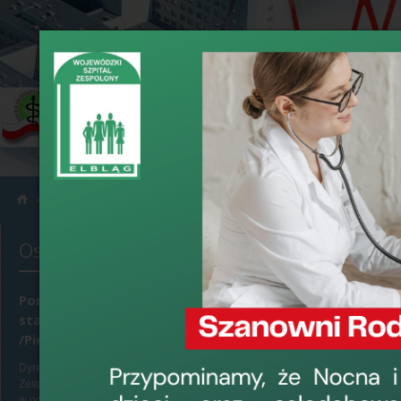
›
›
Informacje
Konkursy
Ostatnio dodane
Ogłoszenie 
zdrowotnych
w O.Ginekol
Ponowne konkursy na
Ginekologicz
stanowiska Pielęgniarek
/Pielęgniarzy Oddziałowych
Dyrektor Wojewódzkiego Szpitala
›
data dodania: 11
Zespolonego w Elblągu, ul. Królewiecka 146,
w porozumieniu z Okręgową Radą