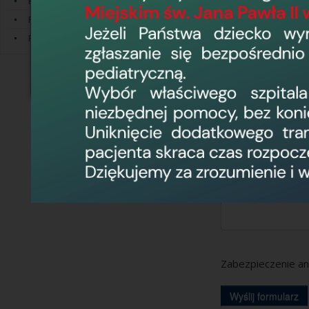
Pion Ekonomiczno - Finansowy
Pion Techniczno - Eksploatacyjny
Imię i nazwisko
Pion Medyczny
Adres e-mail
Treść pytania
Zabezpieczenie an
Wyślij formularz