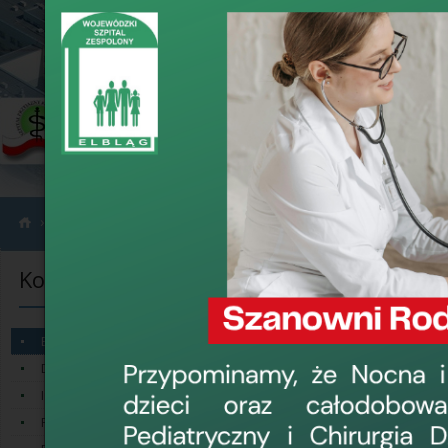
›
›
›
Wybrane działy
Kontakt
Biuro prasowe
Kontakt
Biuro praso
Biuro prasowe
Osoba
Dyrektorzy
Rzecznik prasow
Inspektor Ochrony Danych
Pion Administracyjny
Formularz kon