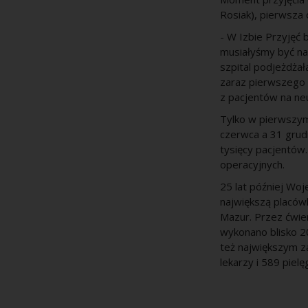
Rosiak), pierwsza 
- W Izbie Przyjęć b
musiałyśmy być na
szpital podjeżdżał
zaraz pierwszego 
z pacjentów na neu
Tylko w pierwszym
czerwca a 31 grudn
tysięcy pacjentów
operacyjnych.
25 lat później Woj
największą placó
Mazur. Przez ćwier
wykonano blisko 20
też największym z
lekarzy i 589 pielę