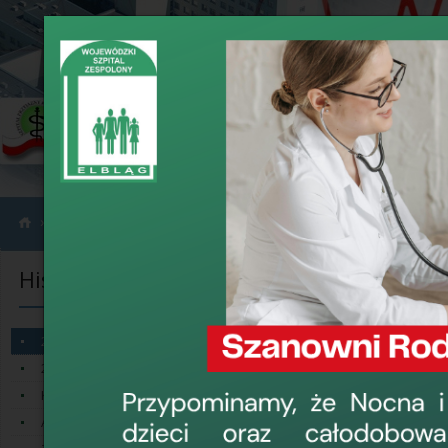
›
›
›
O nas
Historia szpitala
25-lecie Szpitala
Historia szpitala
25-lecie Szpi
Dokładnie 25 la
25-lecie Szpitala
Szpitala Zespolo
20-lecie Szpitala
wykonano tam tak
Kronika
wyrostka robac
Artykuły archiwalne
W szpitalu wojewó