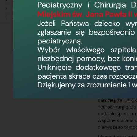
Zdjęcia archiwalne
podają pierwsze z
30-lecie Szpitala
pacjentów przyjęto
do Oddziału Neuro
35-lecie Szpitala
- Świetnie pamięt
pielęgniarek na n
Pawła Gaydy, bard
zależało, aby oba
Inaugurację działa
Oddziału Neurolo
- To było dla nas
W Elblągu bardzo 
(neurologia w szp
- Dla chorych była
bardziej, że już ki
neurochirurgię. D
oddziału śp. dr. 
wspólne starania o
pierwszego tomog
Moment przyjęcia 