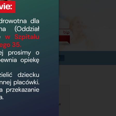
Powrót
icznej
w Wojewódzkim Szpitalu Zespolonym w