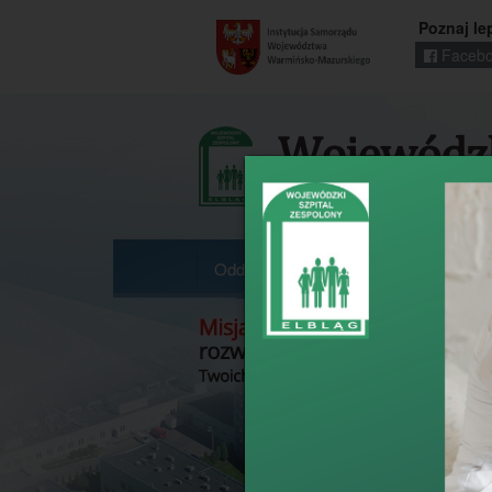
Poznaj le
Facebo
Regionalny
portal
informacyjny
Wrota
Warmii
i
Mazur
Oddziały
Poradnie
Pracownie 