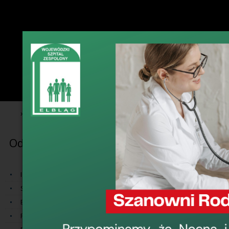
›
›
Oddziały
Nocna i świąteczna opieka zdrowotna
Oddziały
Nocna i świ
Nocna i świąte
Izba Przyjęć
zdrowotnej udzi
Szpitalny Oddział Ratunkowy
następnego oraz
Blok Operacyjny
Na terenie Elbląg
Położniczy Obszar Konsultacyjny
realizuje Wojewódz