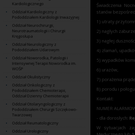
Kardiologicznego
Świadczenia Nocn
stanów bezpośredn
Oddział Kardiologiczny z
Pododdziałem Kardiologii Inwazyjnej
1) utraty przytomn
Oddział Neurochirurgii,
Neurotraumatologii i Chirurgii
2) nagłych zaburz
Kręgosłupa
3) nagłej dusznośc
Oddział Neurologiczny z
Pododdziałem Udarowym
4) złamań, upadkó
Oddział Noworodka, Patologii i
5) wypadków komu
Intensywnej Terapii Noworodka im.
WOŚP
6) urazów,
Oddział Okulistyczny
7) porażenia prąd
Oddział Onkologiczny z
8) porodu i połogu
Pododdziałem Chemioterapii,
Oddział Dzienny Chemioterapii
Kontakt:
Oddział Otolaryngologiczny z
NUMER ALARMOW
Pododdziałem Chirurgii Szczękowo-
Twarzowej
- dla dorosłych:
Rej
Oddział Reumatologiczny
W sytuacjach za
Oddział Urologiczny
Medycznego lub
1