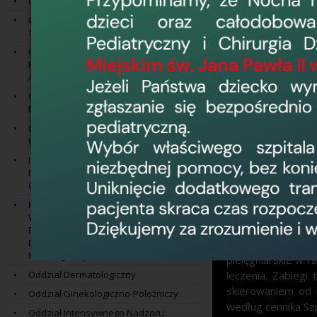
Dział Ratownictwa Medycznego
Z opieki lekarskie
Oddział Anestezjologii i Intensywnej
można skorzystać 
Terapii
Oddział Chirurgii Ogólnej z
1) gdy nie ma ob
Pododdziałem Chirurgii Naczyniowej
uszczerbkiem na z
/ Pododdział Chirurgii Naczyniowej
2) zastosowane ś
Oddział Chirurgii Onkologicznej z
poprawy,
Pododdziałem Chirurgii Piersi
Oddział Chirurgii Urazowo -
3) zachodzi obaw
Ortopedycznej
wpłynąć na stan z
I Oddział Chorób Wewnętrznych z
Osoby uprawnion
Pododdziałem
pogorszenia zdrowi
Gastroenterologicznym
Kliniczny II Oddział Chorób
Nasz obszar dzia
Wewnętrznych z Pododdziałem
Milejewo, Gronow
Endokrynologicznym, Pododdziałem
Diabetologicznym i Pododdziałem
W dni ustawowo w
Nefrologicznym
pielęgniarskie w r
Oddział Dermatologiczny
leczenia. Zabieg
skierowaniem od
Oddział Ginekologiczno-Położniczy
według cennika Szp
Oddział Intensywnego Nadzoru