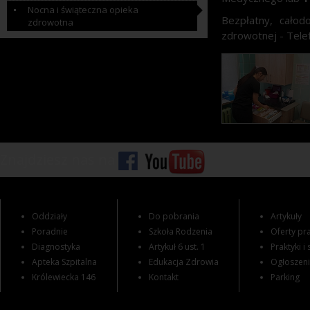
Nocna i świąteczna opieka
Bezpłatny, całod
zdrowotna
zdrowotnej - Tele
Znajdziesz nas na
Oddziały
Do pobrania
Artykuły
Poradnie
Szkoła Rodzenia
Oferty pra
Diagnostyka
Artykuł 6 ust. 1
Praktyki i
Apteka Szpitalna
Edukacja Zdrowia
Ogłoszen
Królewiecka 146
Kontakt
Parking