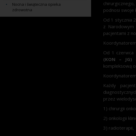
chirurgicznego
Nocna i świąteczna opieka
zdrowotna
podnosi swoje k
Od 1 stycznia 
z Narodowym F
pacjentami z n
Koordynatorem O
Od 1 czerwca 
(KON – JG)
kompleksową op
Koordynatorem 
Każdy pacjen
diagnostycznyc
przez wielodysc
1) chirurgii onk
2) onkologii klin
3) radioterapii,