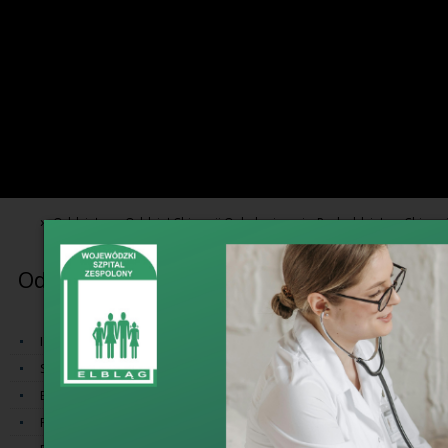
›
›
Oddziały
Oddział Chirurgii Onkologicznej z Pododdziałem Chirurgii
Oddziały
Oddzi
Piersi
Izba Przyjęć
Koordynator:
Szpitalny Oddział Ratunkowy
lek. Marek
Blok Operacyjny
Położniczy Obszar Konsultacyjny
Telefony:
Gabinet Koordyn