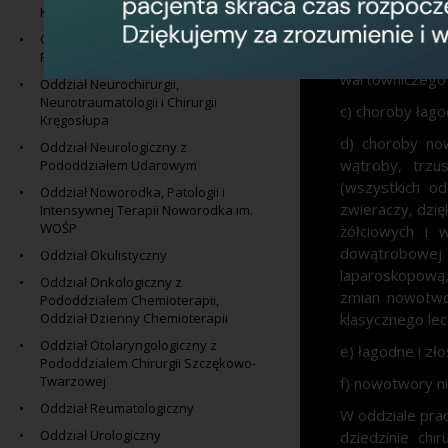
Kardiologicznego
barwnikowe, n
operacje rady
Oddział Kardiologiczny z
chirurgii plast
Pododdziałem Kardiologii Inwazyjnej
wartowniczego 
Oddział Neurochirurgii,
Neurotraumatologii i Chirurgii
c) choroby łago
Kręgosłupa
d) choroby no
Oddział Neurologiczny z
wątroby, trzus
Pododdziałem Udarowym
(wszystkich o
Oddział Noworodka, Patologii i
zwieraczy, dzię
Intensywnej Terapii Noworodka im.
WOŚP
żółciowych i 
dowątrobowej c
Oddział Okulistyczny
laparoskopową,
Oddział Onkologiczny z
zmian nowotwo
Pododdziałem Chemioterapii,
Oddział Dzienny Chemioterapii
klasycznego le
Oddział Otolaryngologiczny z
e) łagodne i z
Pododdziałem Chirurgii Szczękowo-
Twarzowej
f) nowotwory n
Oddział Reumatologiczny
W oddziale pra
Oddział Urologiczny
dziedzinie chir