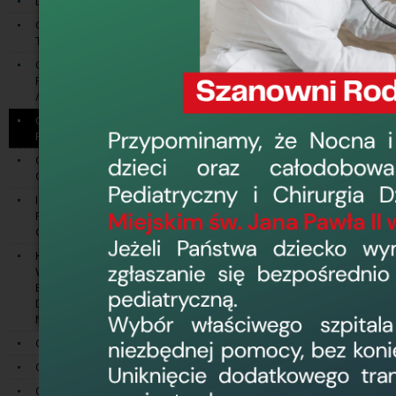
Dział Ratownictwa Medycznego
73
Oddział Anestezjologii i Intensywnej
Gabinet Pielęgni
Terapii
(55) 239 56 53
Oddział Chirurgii Ogólnej z
Pododdziałem Chirurgii Naczyniowej
/ Pododdział Chirurgii Naczyniowej
W Oddziale pr
Oddział Chirurgii Onkologicznej z
Pododdziałem Chirurgii Piersi
standardy lec
Radioterapii w 
Oddział Chirurgii Urazowo -
Ortopedycznej
Do zadań Oddzi
I Oddział Chorób Wewnętrznych z
1) Diagnosty
Pododdziałem
Gastroenterologicznym
umiejscowieniu
Kliniczny II Oddział Chorób
a) łagodne i z
Wewnętrznych z Pododdziałem
stwierdzonych
Endokrynologicznym, Pododdziałem
kontrolą mammo
Diabetologicznym i Pododdziałem
Nefrologicznym
nowotworach zł
po mastektomi
Oddział Dermatologiczny
rekonstrukcje 
Oddział Ginekologiczno-Położniczy
b) nowotwory 
Oddział Intensywnego Nadzoru