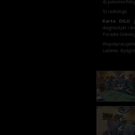
4) patomorfolog
5) radiologii.
Karta DILO
j
diagnostyki i l
Poradni Onkolo
Współpracujemy
Lublinie, Bydgo