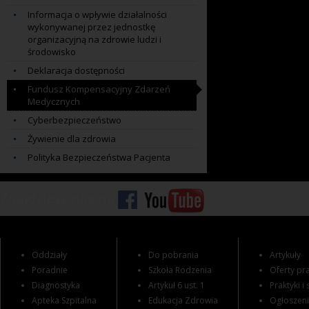
Informacja o wpływie działalności
wykonywanej przez jednostkę
organizacyjną na zdrowie ludzi i
środowisko
Deklaracja dostępności
Fundusz Kompensacyjny Zdarzeń
Medycznych
Cyberbezpieczeństwo
Żywienie dla zdrowia
Polityka Bezpieczeństwa Pacjenta
Znajdziesz nas na
Oddziały
Do pobrania
Artykuły
Poradnie
Szkoła Rodzenia
Oferty pra
Diagnostyka
Artykuł 6 ust. 1
Praktyki i
Apteka Szpitalna
Edukacja Zdrowia
Ogłoszen