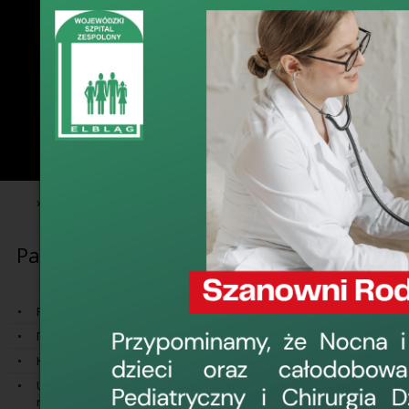
›
›
Pacjent
Fundusz Kompensacyjny Zdarzeń Medycznych
Pacjent
Fundusz Ko
Szczegółowe info
Prawa i obowiązki Pacjenta
dostępne na stron
Права пацієнта
https://www.gov.
Koordynator ds. Praw Pacjenta
Udostępnianie dokumentacji
medycznej