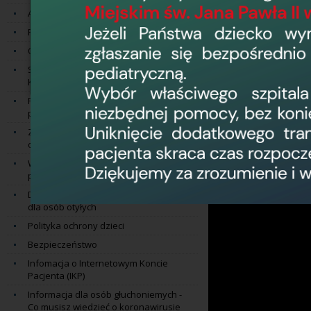
Ankieta satysfakcji pacjenta
Przygotowanie do badań
Opieka duszpasterska
Szpital Przyjazny Kombatantom oraz
Kampania ''Bezpieczny Senior''
Pomoc osobom ze szczególnymi
potrzebami
Zasady udzielania świadczeń
osobom szczególnie uprawnionym
Wykaz placówek dla pacjentów z
podejrzeniem HIV
Dostęp do świadczeń zdrowotnych
dla osób otyłych
Polityka ochrony dzieci
Bezpieczeństwo
Infomacja o Internetowym Koncie
Pacjenta (IKP)
Informacja dla osób głuchoniemych -
Co musisz wiedzieć o koronawirusie