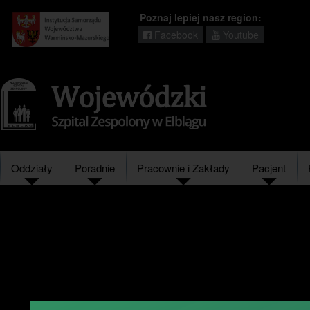
Poznaj lepiej nasz region:
Facebook
Youtube
Regionalny
portal
informacyjny
Wrota
Warmii
i
Mazur
Oddziały
Poradnie
Pracownie i Zakłady
Pacjent