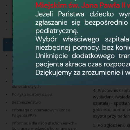
Ankieta satysfakcji pacjenta
2. W przypadku kon
Przygotowanie do badań
ustalając zakres 
Opieka duszpasterska
3. Zostaje ustal
Szpital Przyjazny Kombatantom oraz
określeniem miejs
Kampania ''Bezpieczny Senior''
pracownika przed 
Pomoc osobom ze szczególnymi
dysfunkcją wzroku i
potrzebami
Z poziomu Szpita
Zasady udzielania świadczeń
osobom szczególnie uprawnionym
1. Szpital utworz
Wykaz placówek dla pacjentów z
2. Szpital zabezpi
podejrzeniem HIV
3. Szpital wyznacz
Dostęp do świadczeń zdrowotnych
dla osób otyłych
4. Pracownik szpi
Polityka ochrony dzieci
wysiadaniu/wsiada
Bezpieczeństwo
szpitala) - spotka
gabinetu, pomoc p
Infomacja o Internetowym Koncie
Pacjenta (IKP)
asysta przy badan
Informacja dla osób głuchoniemych -
5. Po zgłoszeniu 
Co musisz wiedzieć o koronawirusie