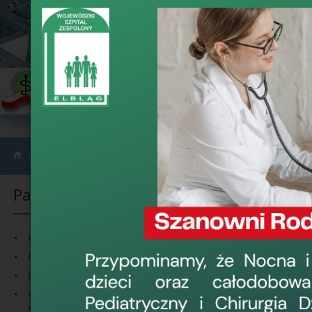
›
›
Pacjent
Pomoc osobom ze szczególnymi potrzebami
Pacjent
Pomoc osobo
Z poziomu Pacjen
Prawa i obowiązki Pacjenta
Права пацієнта
1. Pacjent kontakt
Koordynator ds. Praw Pacjenta
e-mail: sekretaria
Udostępnianie dokumentacji
telefon tel. 55 2
medycznej
czynny od poniedzi