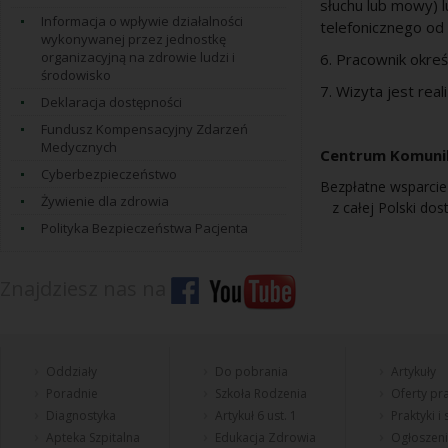
słuchu lub mowy) 
Informacja o wpływie działalności
telefonicznego od r
wykonywanej przez jednostkę
organizacyjną na zdrowie ludzi i
6. Pracownik okreś
środowisko
7. Wizyta jest rea
Deklaracja dostępności
Fundusz Kompensacyjny Zdarzeń
Medycznych
Centrum Komunik
Cyberbezpieczeństwo
Bezpłatne wsparci
Żywienie dla zdrowia
z całej Polski dost
Polityka Bezpieczeństwa Pacjenta
Znajdziesz nas na
Oddziały
Do pobrania
Artykuły
Poradnie
Szkoła Rodzenia
Oferty pra
Diagnostyka
Artykuł 6 ust. 1
Praktyki i
Apteka Szpitalna
Edukacja Zdrowia
Ogłoszen