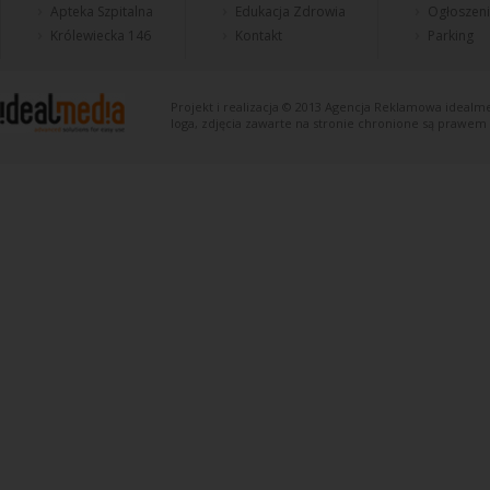
Apteka Szpitalna
Edukacja Zdrowia
Ogłoszen
Królewiecka 146
Kontakt
Parking
Projekt i realizacja © 2013
Agencja Reklamowa
idealme
loga, zdjęcia zawarte na stronie chronione są prawem