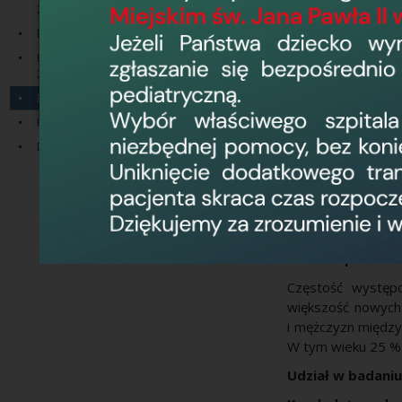
2023
wysyłane są imien
Bezpłatna kolonoskopia 2019 - 2021
Celem PBP jest z
Bezpłatna kolonoskopia w latach
2016-2018
Rak jelita grubego
roku rozpoznaje s
Bezpłatna kolonoskopia 2014 - 2015
grubego rozwija si
Program Badań Przesiewowych
kilkanaście lat. Dl
Debaty z młodzieżą
zapobiec
rozwojow
Ani polipy, an
profilaktycznej ko
to możliwe, ich 
na raka jelita g
Badanie profilak
Częstość występo
większość nowych
i mężczyzn między
W tym wieku 25 % 
Udział w badani