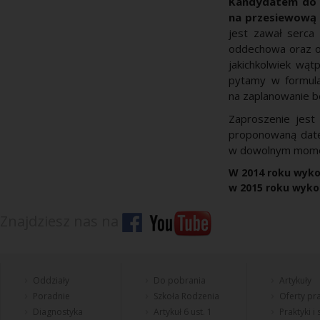
Kandydatem do w
na przesiewową 
jest zawał serca 
oddechowa oraz os
jakichkolwiek wą
pytamy w formula
na zaplanowanie b
Zaproszenie jest
proponowaną datę
w dowolnym mome
W 2014 roku wykon
w 2015 roku wykon
Znajdziesz nas na
Oddziały
Do pobrania
Artykuły
Poradnie
Szkoła Rodzenia
Oferty pra
Diagnostyka
Artykuł 6 ust. 1
Praktyki i