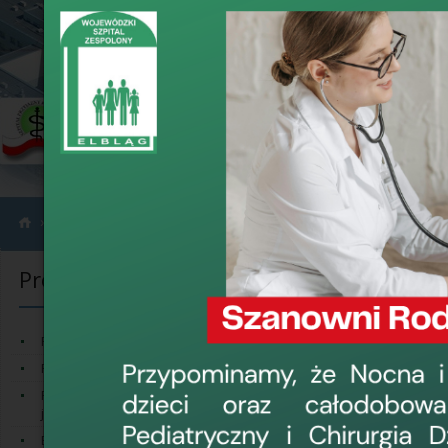
›
›
›
Projekty
Programy profilaktyczne
Bezpłatna kolonoskopia 2014
Programy profilaktyczne
Bezpłatna k
Bezpłatna kolono
Program profilaktyki raka piersi
Profilaktyka 40 PLUS
Program Badań P
Program badań przesiewowych raka
Program Badań P
jelita grubego od 2022 roku
zadaniem Narodo
Badanie mammograficzne do 31 X
roku wykonywana 