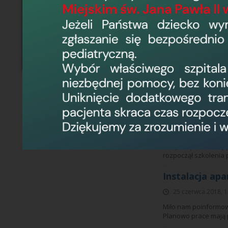
WSZ w Elblągu
25 lipca 2018, 14:5
Uprzejmie informuje
projektu nr PIOS.09.
Wojewódzkim Szpital
ramach w/w umowy Szp
Zakończono i
27 czerwca 2018, 1
Informujemy, że zgod
związaną z instalac
rozpoczął szkolenia 
Instalacja ap
25 czerwca 2018, 1
Miło nam poinformowa
Planowo prace mają p