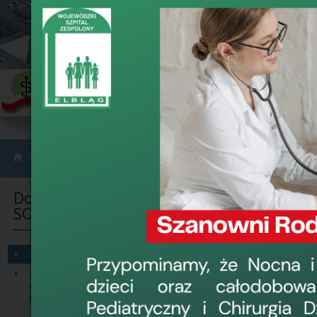
›
›
›
Projekty
Projekty Unii Europejskiej i Budżetu Państwa
Doposaże
Doposażenie sprzętowe
Aktualności
SOR 2014-2020
Aktualności w
Proj
Aktualności (Doposażenie SOR)
Ratunkowego w 
Sygnalizowanie potencjalnych
nieprawidłowości lub nadużyć
finansowych