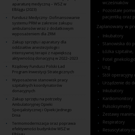
wcześniaków i
aparaturę medyczną – WSZ w
Elblągu (2023)
Pozostałe pomie
pacjentką oraz p
Fundusz Medyczny- Dofinansowanie
systemu PRM w zakresie zakupu
Zaplanowany w pro
ambulansów wraz z dodatkowym
wyposażeniem dla ZRM
Inkubatory
Zakup sprzętu i aparatury dla
Stanowiska do p
oddziałów anestezjologii i
Łóżka szpitalne,
intensywnej terapii z największą
aktywnością donacyjną w 2022–2023
Fotel ginekologi
Rządowy Fundusz Polski Ład
Usg
Program Inwestycji Strategicznych
Stół operacyjny
Wyposażenie stanowisk pracy
Urządzenie do d
szpitalnych koordynatorów
Inkubatory
donacyjnych
Kardiomonitory
Zakup sprzętu na potrzeby
Ambulatoryjnej Opieki
Pulsoksymetry
Specjalistycznej i Opieki Jednego
Zestawy reanima
Dnia
Respiratory
Termomodernizacja oraz poprawa
efektywności budynków WSZ w
Resuscytatory 
Elblągu