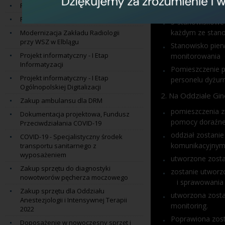
1. Na Oddziale T
Projekt Transgraniczny
Program Norweski
3-stanowiskowe 
każdym ze stan
Modernizacja Zakładu Radiologii
przy WSZ w Elblągu
Stanowisko pierw
Projekt informatyczny - I Etap
monitorowania
Informatyzacji
Pomieszczenie p
Projekt informatyczny - I Etap
personelu dyżur
Ogólnopolskiej Digitalizacji
2. Na Oddziale Gi
Zakup ambulansu dla DRM
pomieszczenia z
Dokumentacja projektowa, Fundusz
pomocy doraźne
Przeciwdziałania COVID-19
oddział zostani
COVID-19 - Specjalistyczny środek
komunikacyjnymi,
transportu sanitarnego z
wyposażeniem
utworzone zosta
Zakup sprzętu do diagnostyki
zostanie utwo
nowotworów pęcherza moczowego
i sprawowania 
Zakup sprzętu dla Oddziału
utworzona zosta
Anestezjologii i Intensywnej Terapii
monitoring.
2022
Poprawiona zost
Doposażenie w nowoczesny sprzęt i