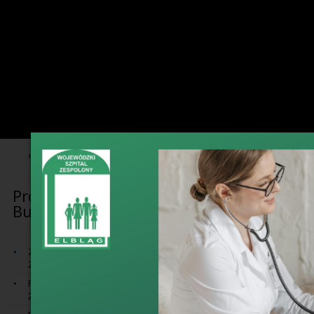
›
›
›
Projekty
Projekty Unii Europejskiej i Budżetu Państwa
Moderniza
Projekty Unii Europejskiej i
Modernizacj
Budżetu Państwa
Położniczeg
Zakup sprzętu medycznego dla SOR
2014-2020
Przebudowa i modernizacja SOR
2014-2020