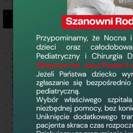
Doposażenie sprzętowe SOR 2014-
Projekt pn. „
Moder
2020
Położniczego w
Modernizacja Traktu Porodowego i
w ramach Regiona
Oddziału Ginekologiczno-
Położniczego 2014 - 2020
Infrastruktury och
Aktualności (Modernizacja
Termin realizacji p
Traktu)
Zdjęcia z realizacji robót
Wartość projektu o
Kompleksowa informatyzacja WSZ w
Dofinansowanie na
Elblągu 2014 - 2020
Dofinansowanie na zakup sprzętu
Wkład własny
dla Oddziału Anestezjologii i
Intensywnej Terapii
Planowana w proje
Wsparcie podmiotów leczniczych
Położniczego oraz
utworzonych przez Województwo
Warmińsko-Mazurskie
reorganizację p
Zakup sprzętu i aparatury w ramach
podniesienie st
Narodowego Programu
polepszenie war
Transplantacyjnego 2023
podniesienie jak
Odżywianie mlekiem kobiecym
noworodków i niemowląt 2023
Poprzez dostosowa