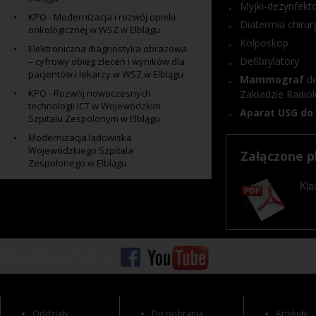
Myjki-dezynfekt
KPO - Modernizacja i rozwój opieki
Diatermia chirur
onkologicznej w WSZ w Elblągu
Kolposkop
Elektroniczna diagnostyka obrazowa
Defibrylatory
– cyfrowy obieg zleceń i wyników dla
pacjentów i lekarzy w WSZ w Elblągu
Mammograf
de
KPO - Rozwój nowoczesnych
Zakładzie Radiolo
technologii ICT w Wojewódzkim
Aparat USG do 
Szpitalu Zespolonym w Elblągu
Modernizacja lądowiska
Wojewódzkiego Szpitala
Załączone pl
Zespolonego w Elblągu
Kla
Znajdziesz nas na
Oddziały
Do pobrania
Artykuły