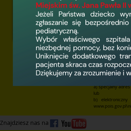
Mechanizm umożliw
finansowych
Wojewódzki Szpita
Działu Ratownict
POIS.09.01.00-00
lata 2014-2020, O
informuje o funk
nieprawidłowościa
Mechanizm ten zos
Jest to narzędzie 
nieprawidłowości 
a) specjalny adres
lub
b) elektroniczn
www.pois.gov.pl\n
Znajdziesz nas na