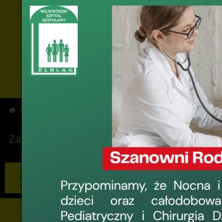
›
›
›
Projekty
Projekty Unii Europejskiej i Budżetu Państwa
Zakup am
Zakup ambulansu dla DRM
Sygnalizowa
finansowyc
Sygnalizowanie potencjalnych
nieprawidłowości lub nadużyć
finansowych