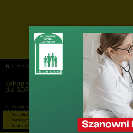
›
›
›
Projekty
Projekty Unii Europejskiej i Budżetu Państwa
Zakup spr
Zakup sprzętu medycznego
Sygnalizowa
dla SOR 2014-2020
finansowyc
Aktualności (Zakup sprzętu SOR)
Sygnalizowanie potencjalnych
nieprawidłowości lub nadużyć
finansowych