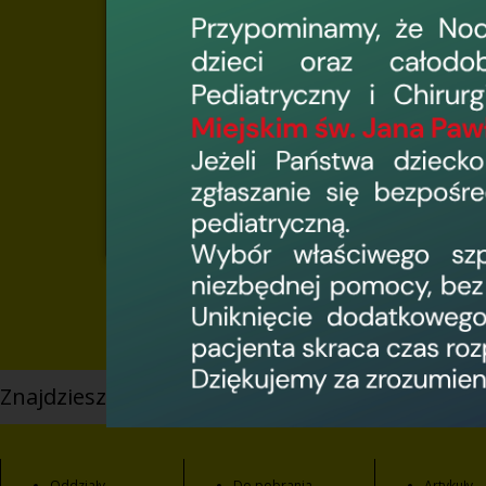
Wojewódzki Szp
o dofinansowani
infrastruktury o
2020, w § 4 ust. 
internetowej, in
potencjalnych n
udostępnionego pr
podejrzeniu wystą
a) specjalny adres
b) elektroniczny 
sygnalizację pot
pośrednictwem s
naduzycia.POIS@m
internetowej Mini
Znajdziesz nas na
Oddziały
Do pobrania
Artykuły