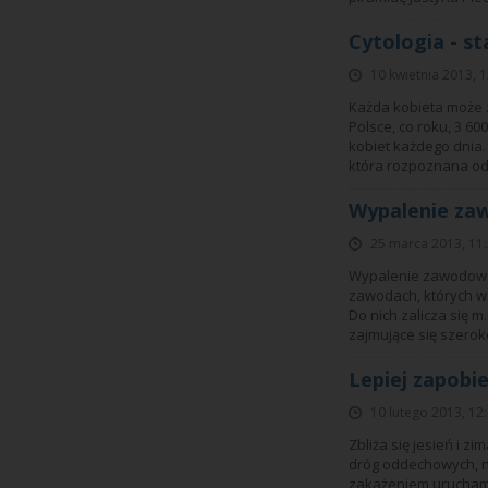
Cytologia - st
10 kwietnia 2013, 
Każda kobieta może 
Polsce, co roku, 3 60
kobiet każdego dnia.
która rozpoznana od
Wypalenie z
25 marca 2013, 11
Wypalenie zawodowe j
zawodach, których ws
Do nich zalicza się m
zajmujące się szerok
Lepiej zapobie
10 lutego 2013, 12
Zbliża się jesień i 
dróg oddechowych, na
zakażeniem urucham