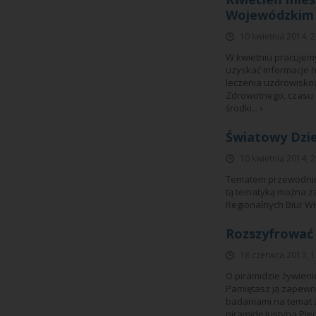
Wojewódzkim
10 kwietnia 2014, 
W kwietniu pracujemy
uzyskać informacje 
leczenia uzdrowisko
Zdrowotnego, czasu o
środki...
›
Światowy Dzie
10 kwietnia 2014, 
Tematem przewodnim 
tą tematyką można za
Regionalnych Biur WH
Rozszyfrować
18 czerwca 2013, 1
O piramidzie żywienio
Pamiętasz ją zapewne 
badaniami na temat ż
piramidę Justyna Pie