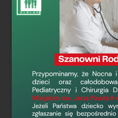
17 czerwca 2015, 8
Jeden test. Dw
1 grudnia 2014, 13
Piersi pod ko
20 października 20