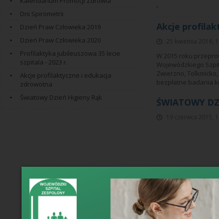
Kalendarium Promocji Zdrowia
›
Dni Spirometrii
Akcje profila
Dzień Praw Człowieka 2019
Dzień Praw Człowieka 2020
25 kwietnia 2016, 
Profilaktyka jubileuszowa 35 lecie
W 2015 roku przeprow
szpitala - 2023 r.
Wojewódzkiego Szpita
Zwierzno, Tolkmicko,
Akcje profilaktyczne i edukacja
bezpłatne badania kr
zdrowotna
Światowy Dzień Higieny Rąk
ŚWIATOWY DZ
19 czerwca 2015, 1
Dzień Walki z