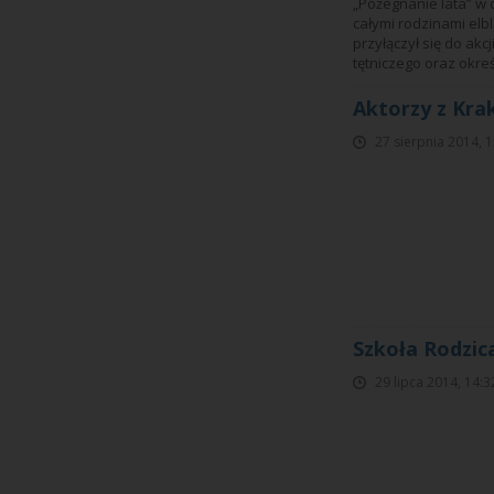
„Pożegnanie lata” w 
całymi rodzinami elb
przyłączył się do akc
tętniczego oraz okreś
Aktorzy z Kra
27 sierpnia 2014, 
Szkoła Rodzic
29 lipca 2014, 14:3