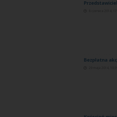
Przedstawicie
8 czerwca 2014, 17
Bezpłatna akc
29 maja 2014, 10:3
Kwiecień mie