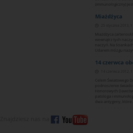
(immunologiczny) jes
Miażdżyca
25 stycznia 2013, 1
Miażdżyca (arterioskl
wewnątrz tych naczyń
naczyń. Na ściankach 
Udarem mózgu nazywa
14 czerwca o
14 czerwca 2012, 1
Celem Światowego D
podnoszenie świado
Honorowych Dawców K
patologa i immunolog
dwa antygeny, które.
Znajdziesz nas na