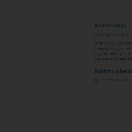
Konferencja 
29 czerwca 2014, 1
W dniach 27 -28 czer
nowotworowych medyc
psychoonkologiczne 
badania profilaktycz
Byliśmy obecn
15 czerwca 2014, 1