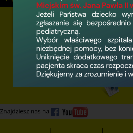
Kontakt
Zał
med
Wni
med
Umo
prz
Umo
prz
Pro
Znajdziesz nas na