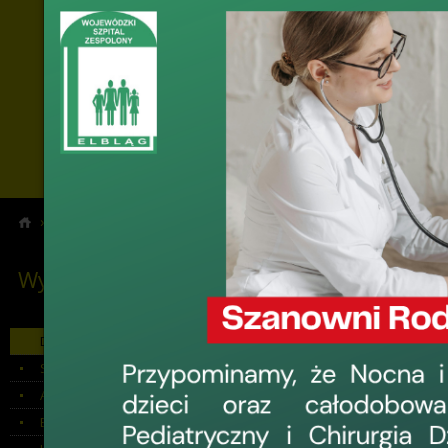
›
›
Wybrane działy
Do pobrania
Wybrane działy
Do pobrania
Do pobrania
Załączone pl
Szkoła Rodzenia
Artykuł 6 ust. 1
Zar
Zes
Edukacja Zdrowia
w p