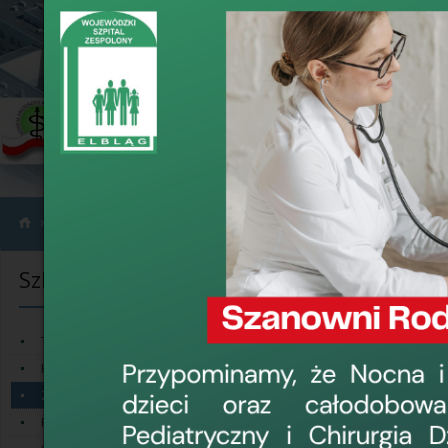
›
›
›
Wybrane działy
Szkoła Rodzenia
Zapisy, kontakt, informacje
Szkoła Rodzenia
Zapisy, kont
Szanowni Państw
Terminarz Szkoły Rodzenia
Kadra
Wojewódzki Szpit
osobami towarzys
Zapisy, kontakt, informacje
W strukturach W
Ramowy program zajęć
Rodzenia
, która