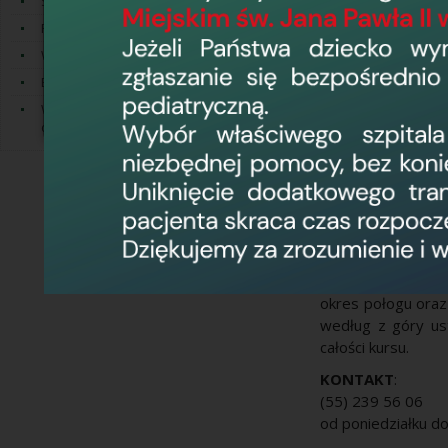
Standardy opieki okołoporodowej
zmniejszenia ich l
Rodzę w Elblągu
uczestnictwo w por
Warsztaty/Aktualności
Proponujemy
Edukacja
Nowatorskie prowa
Wyprawka do szpitala dla mamy i
Sposób prowadze
dziecka
Zajęcia są płatne
cały czas trwania k
Kurs trwa 6 tygo
Cały blok obejmuje
godziny 17:00. Pr
Uczestnicy Kursu
ruchowych zostan
okres połogu oraz
według z góry us
całości kursu.
KONTAKT
:
(55) 239 56 06
od poniedziałku do