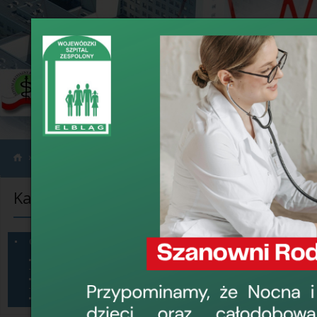
›
›
Informacje
Ogłoszenia
Kategorie informacji
Ogłoszenia
Konkurs na st
Ogłoszenia
Sprzęt na sprzedaż
17 lipca 2024, 14:3
Dzierżawa pomieszczeń
Dyrektor Wojewódzki
Konkursy
Radą Pielęgniarek i 
Szpitalnego Oddziału