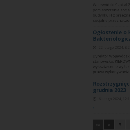
Wojewódzki Szpital Z
pomieszczenia socjal
budynku H z przeznac
socjalne przeznaczon
Ogłoszenie o 
Bakteriologi
22 lutego 2024, 8:
Dyrektor Wojewódzkie
stanowisko: KIEROW
wykształcenie wyższe
prawa wykonywania z
Rozstrzygnięc
grudnia 2023
6 lutego 2024, 12:
›
««
«
5