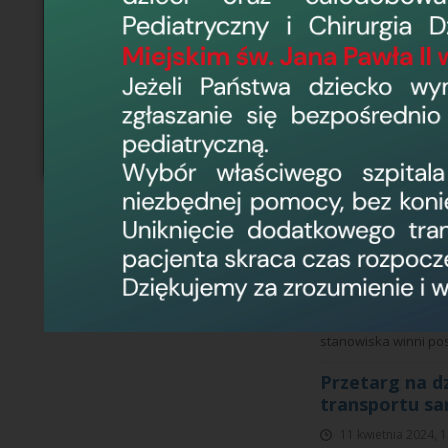
zgodne z Rozporządze
Wojewódzki Sz
24 czerwca 2024, 1
Wojewódzki Szpital Z
przepisów art.26-27 U
obejmujący zamówien
Ratunkowego Udziela
Dyrektor WSZ 
Oddziałowej S
6 maja 2024, 13:00
Elbląg , dnia 06.05.
Królewiecka 146, w p
stanowisko Pielęgnia
stanowiska winni pos
Przetarg na d
transportu sa
11 kwietnia 2024, 