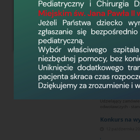
znajduje się na Wys
Konkurs ofert
zdrowotnych
4 stycznia 2023, 12
Wojewódzki Szpital Ze
przepisów art.26-27 U
obejmujący zamówien
usługi lekarzy specjal
Konkurs na K
26 października 20
Szczegółowe Warunki
lekarzy specjalistó
Udzielający zamówie
odwoławczych - stano
Konkurs na w
12 października 20
›