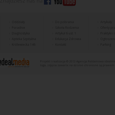
Znajdziesz nas na
Oddziały
Do pobrania
Artykuły
Poradnie
Szkoła Rodzenia
Oferty pra
Diagnostyka
Artykuł 6 ust. 1
Praktyki i
Apteka Szpitalna
Edukacja Zdrowia
Ogłoszen
Królewiecka 146
Kontakt
Parking
Projekt i realizacja © 2013
Agencja Reklamowa
idealme
loga, zdjęcia zawarte na stronie chronione są prawem