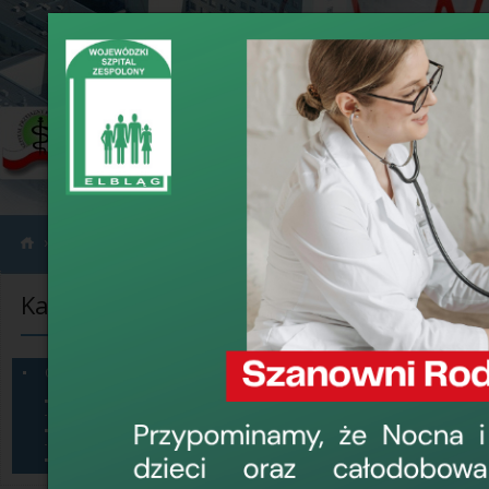
›
›
Informacje
Ogłoszenia
Kategorie informacji
Ogłoszenia
Przetarg na d
Ogłoszenia
Sprzęt na sprzedaż
24 lutego 2023, 15:
Dzierżawa pomieszczeń
Wojewódzki Szpital Z
Konkursy
powierzchni pod auto
Parterze Budynku Pa