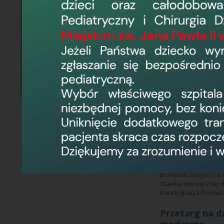
m2 znajdujący się na
złożenie oferty wg w
Przetarg na d
usługową
20 czerwca 2016, 8
Wojewódzki Szpital 
przeznaczonych na dz
lokalizacje Minimaln
budynku Kondygnacja
Przetarg na d
usługową
15 czerwca 2016, 1
Wojewódzki Szpital 
przeznaczonych na: I
stawka miesięcznej 
Kondygnacja Pomiesz
Przetarg na d