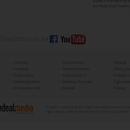
stawka miesięcznej 
Kondygnacja Pomiesz
Znajdziesz nas na
Oddziały
Do pobrania
Artykuły
Poradnie
Szkoła Rodzenia
Oferty pra
Diagnostyka
Artykuł 6 ust. 1
Praktyki i
Apteka Szpitalna
Edukacja Zdrowia
Ogłoszen
Królewiecka 146
Kontakt
Parking
Projekt i realizacja © 2013
Agencja Reklamowa
idealme
loga, zdjęcia zawarte na stronie chronione są prawem