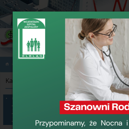
›
›
Informacje
Ogłoszenia
Kategorie informacji
Ogłoszenia
Przetarg na u
Ogłoszenia
statutową
Sprzęt na sprzedaż
Dzierżawa pomieszczeń
30 czerwca 2016, 1
Konkursy
Wojewódzki Szpital 
przeznaczonych na dz