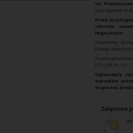
VII. Pomieszczen
udostępnione w dn
Przed przystąpi
tekstem umowy
negocjacjom
.
Dokumenty dostę
(Sekcja Inwestycji
Osobą upoważnioną
055 239 59 13).
Ogłaszający za
warunków przet
etapie bez poda
Załączone pl
(20