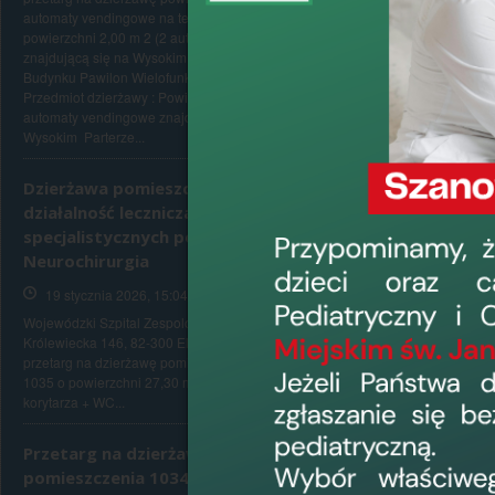
I. Przedmiot dzi
automaty vendingowe na terenie Szpitala o
powierzchni 2,00 m 2 (2 automaty)
Potencjalny
znajdującą się na Wysokim Parterze
Budynku Pawilon Wielofunkcyjny. I.
dzierżawca
Przedmiot dzierżawy : Powierzchnia pod
Oz
automaty vendingowe znajduje się na
Wysokim Parterze...
Dzierżawa pomieszczeń -
działalność lecznicza w zakresie
specjalistycznych porad -
Podmiot
Neurochirurgia
gospodarczy
19 stycznia 2026, 15:04
Wojewódzki Szpital Zespolony w Elblągu, ul.
Królewiecka 146, 82-300 Elbląg ogłasza
II.Warunki przyst
przetarg na dzierżawę pomieszczenia numer
Warunkami przystąp
1035 o powierzchni 27,30 m 2 oraz części
złożenie oferty
korytarza + WC...
załączenie zap
Przetarg na dzierżawę
III. Miejsce i ter
pomieszczenia 1034
Oferty należy sk