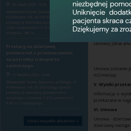
26 lutego 2025, 13:34
czerwca 2016 r.
Królewiecka 146, 
Wojewódzki Szpital Zespolony w Elblągu, ul.
Królewiecka 146, 82-300 Elbląg ogłasza
Blok D, kondygna
przetarg na dzierżawę pomieszczenia numer
Otwarcie ofert na
1034 o powierzchni 13,70 m 2 oraz części
korytarza + WC o...
IV Kryterium wy
cenowej (druk ark
Przetarg na dzierżawę
pomieszceń z przeznaczeniem
na potrzeby transportu
sanitarnego
Umowa zostanie po
11 kwietnia 2024, 14:46
m2/miesiąc
Wojewódzki Szpital Zespolony w Elblągu, ul.
V. Wyniki przeta
Królewiecka 146, 82-300 Elbląg ogłasza
przetarg na dzierżawę pomieszczenia
Informacja o wyni
socjalnego o numerze 0121A powierzchni
przekazana w ciągu
9,90 m 2 znajdującego...
VI. Umowa
Umowa dzierżawy
›
zobacz wszystkie aktualności
dzierżawy nastąpi