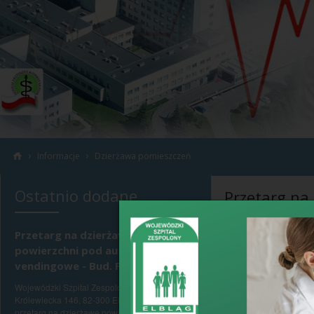
›
›
Informacje
Dzierżawa pomieszczeń
Ostatnio dodane
Przetarg na
działalność
Przetarg na dzierżawę
powierzchni pod automaty
›
data dodania: 20
vendingowe - Bud. PW
Wojewódzki Szpita
Wojewódzki Szpital Zespolony w Elblągu, ul.
przeznaczonych na
Królewiecka 146, 82-300 Elbląg ogłasza
przetarg na dzierżawę powierzchni pod