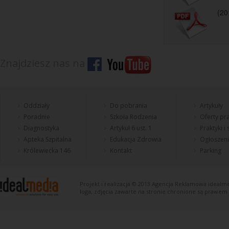
(20
Znajdziesz nas na
Oddziały
Do pobrania
Artykuły
Poradnie
Szkoła Rodzenia
Oferty pra
Diagnostyka
Artykuł 6 ust. 1
Praktyki i
Apteka Szpitalna
Edukacja Zdrowia
Ogłoszen
Królewiecka 146
Kontakt
Parking
Projekt i realizacja © 2013
Agencja Reklamowa
idealme
loga, zdjęcia zawarte na stronie chronione są prawem