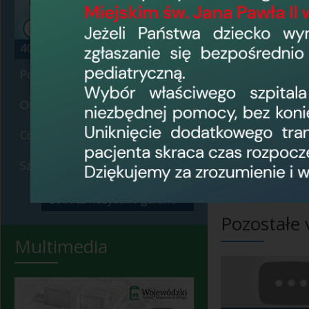
40 plus
2
Profilaktyka 40 plus
2
Onko Tour
7
Codzienność szpitala
139
Szpital z zewnątrz
17
zobacz wszystkie galerie
›
Pozostałe 
Multimedia