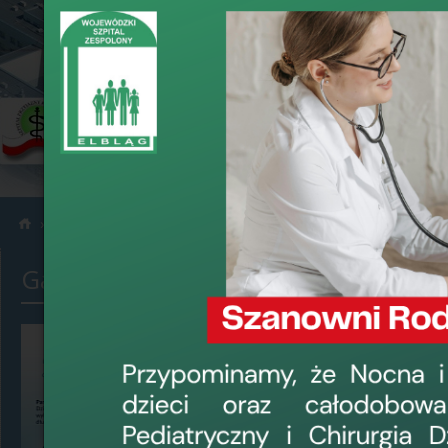
Materiały video
Miej haka na czerniaka
›
›
Galerie zdjęć
Miej haka 
data dodania: 