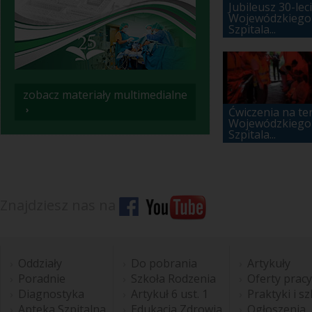
Jubileusz 30-lec
Wojewódzkiego
Szpitala...
zobacz materiały multimedialne
›
Ćwiczenia na te
Wojewódzkiego
Szpitala...
Znajdziesz nas na
Oddziały
Do pobrania
Artykuły
Poradnie
Szkoła Rodzenia
Oferty pracy
Diagnostyka
Artykuł 6 ust. 1
Praktyki i s
Apteka Szpitalna
Edukacja Zdrowia
Ogłoszenia