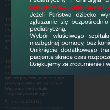
Szpitala Zespolonego w Elblągu.
Załączone pl
109.Pu.2025 - Dostawa sprzętu
medycznego jednorazowego
(20
użytku w 26 pakietach przez
okres 2 miesięcy dla potrzeb
WSZ w Elblągu.
(20
16 grudnia 2025, 14:28
202
107.Pu2025 - dostawa
asortymentu do realizacji
działań profilaktycznych w
ramach projektu „Modernizacja
i rozwój opieki onkologicznej w
Wojewódzkim Szpitalu
Zespolonym w Elblągu”
16 grudnia 2025, 13:30
Wojewódzki Szpital Zespolony w Elblągu w