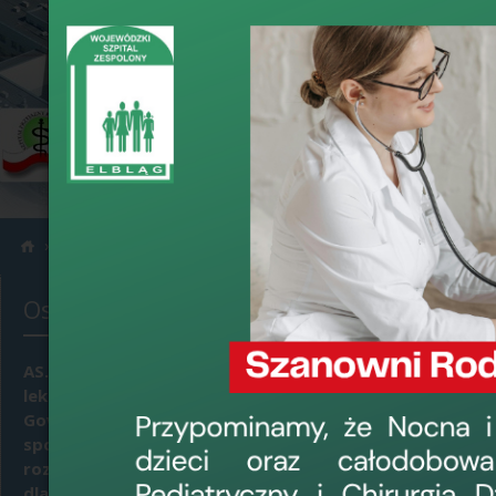
›
›
Informacje
Zakupy do 130 tyś. zł netto
Ostatnio dodane
75.Pu.2025 
podgrzewacza
potrzeb Woj
AS.4500.100.2025 - Dostawa
leku Trodelvy (Sacytuzumab
Gowitekan) 200 mg proszek do
›
data dodania: 23
sporządzania koncentratu
75.Pu.2025 - Dos
roztworu do infuzji – 50 fiolek
infuzyjnych w iloś
dla potrzeb Wojewódzkiego