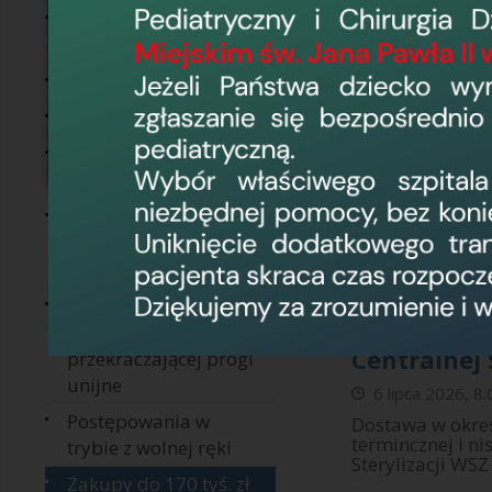
Ogłoszenia o dialogu
50.Pu.2026
technicznym
przebudowy
Informacje
pracowni a
pomocniczy
Usługi społeczne
Elblągu
Zakupy do 130 tyś. zł
9 lipca 2026, 1
netto
Opracowanie pr
Postępowania o
dwóch pracowni
Wojewódzkim Sz
wartości mniejszej
niż progi unijne
49.Pu.2026
Postępowania o
eksploatacy
niskotemper
wartości równej lub
Centralnej 
przekraczającej progi
unijne
6 lipca 2026, 8:
Postępowania w
Dostawa w okres
termincznej i ni
trybie z wolnej ręki
Sterylizacji WS
Zakupy do 170 tyś. zł