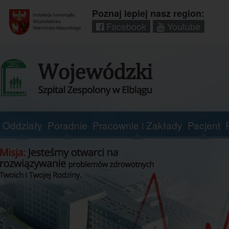
Poznaj lepiej nasz region:
Facebook
Youtube
Regionalny
portal
informacyjny
Wrota
Warmii
i
Mazur
Oddziały
Poradnie
Pracownie i Zakłady
Pacjent