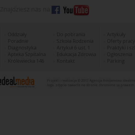
Znajdziesz nas na
Oddziały
Do pobrania
Artykuły
Poradnie
Szkoła Rodzenia
Oferty pracy
Diagnostyka
Artykuł 6 ust. 1
Praktyki i s
Apteka Szpitalna
Edukacja Zdrowia
Ogłoszenia
Królewiecka 146
Kontakt
Parking
Projekt i realizacja © 2013
Agencja Reklamowa
idealme
loga, zdjęcia zawarte na stronie chronione są prawem