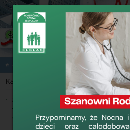
Informacje
Zakupy do 170 tyś. zł netto
›
›
Kategorie informacji
Zakupy do 
Pu.51.2026
Zamówienia publiczne
Wojewódzki
Przetargi
31 lipca 2026, 1
Zakupy do 30 000
Dostawa podusz
EUR
w Elblągu
›