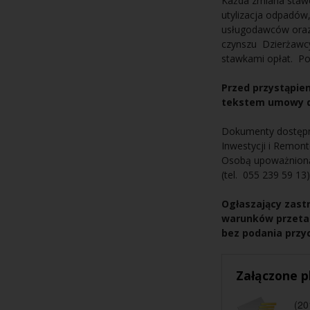
Każda zmiana stawe
utylizacja odpadów,
usługodawców oraz
czynszu Dzierżawc
stawkami opłat. P
Przed przystąpie
tekstem umowy dz
Dokumenty dostępn
Inwestycji i Remont
Osobą upoważnioną 
(tel. 055 239 59 13)
Ogłaszający zast
warunków przetar
bez podania przy
Załączone pl
(20