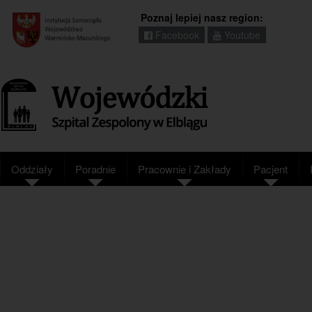
Poznaj lepiej nasz region:
Facebook
Youtube
Regionalny
portal
informacyjny
Wrota
Warmii
i
Mazur
Oddziały
Poradnie
Pracownie i Zakłady
Pacjent