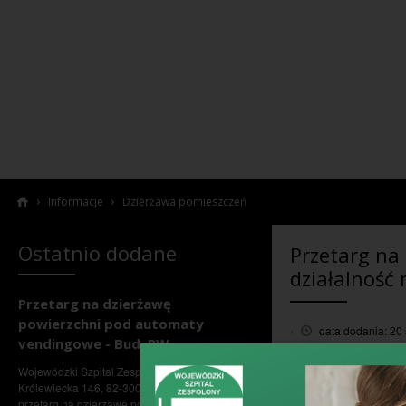
›
›
Informacje
Dzierżawa pomieszczeń
Ostatnio dodane
Przetarg na
działalność
Przetarg na dzierżawę
powierzchni pod automaty
›
data dodania: 20 
vendingowe - Bud. PW
Wojewódzki Szpital
Wojewódzki Szpital Zespolony w Elblągu, ul.
przeznaczonych na:
Królewiecka 146, 82-300 Elbląg ogłasza
I. Przedmiot dzi
przetarg na dzierżawę powierzchni pod