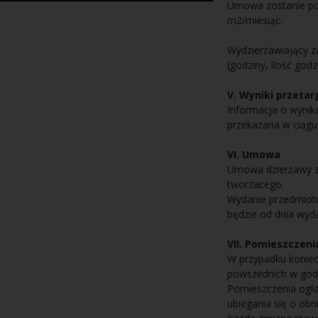
Umowa zostanie pod
m2/miesiąc.
Wydzierżawiający z
(godziny, ilość godz
V. Wyniki przetar
Informacja o wynik
przekazana w ciągu 
VI. Umowa
Umowa dzierżawy zo
tworzacego.
Wydanie przedmiotu
będzie od dnia wyd
VII. Pomieszczeni
W przypadku koniec
powszednich w god
Pomieszczenia ogła
ubiegania się o obn