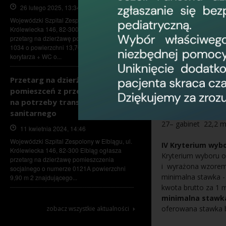
załączenie zap
26 lutego 2025, 13:34
załączenie akt
Wojewódzki Szpital Zespolony w Elblągu, ul.
reprezentującyc
Królewiecka 146, 82-300 Elbląg ogłasza
upływem termin
przetarg na dzierżawę pomieszczenia numer
lub
1034 o powierzchni 13,70 m 2 oraz części
załączenie aktu
korytarza + WC o...
III. Miejsce i ter
Przetarg na dzierżawę
Oferty należy skła
pomieszceń z przeznaczeniem
2016r. do godz. 10
na potrzeby transportu
Wojewódzki Szpital
sanitarnego
„
Dzierżawa pomi
27– gabinet 22,2 
11 kwietnia 2024, 14:46
Wojewódzki Szpital Zespolony w Elblągu, ul.
IV Kryterium wyb
Królewiecka 146, 82-300 Elbląg ogłasza
Kryterium wyboru o
przetarg na dzierżawę pomieszczenia
i wyrażona wzore
socjalnego o numerze 0121A powierzchni
minimalna stawka - 
9,90 m 2 znajdującego...
kwota brutto za 1 
minimalna stawka
›
oferowana stawka b
zobacz wszystkie aktualności