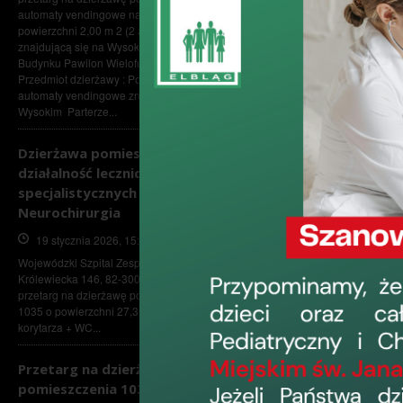
automaty vendingowe na terenie Szpitala o
powierzchni 2,00 m 2 (2 automaty)
Potencjalny
Lo
znajdującą się na Wysokim Parterze
dzierżawca
Budynku Pawilon Wielofunkcyjny. I.
Oz
Przedmiot dzierżawy : Powierzchnia pod
bu
automaty vendingowe znajduje się na
Wysokim Parterze...
Dzierżawa pomieszczeń -
działalność lecznicza w zakresie
specjalistycznych porad -
Podmiot
D
Neurochirurgia
gospodarczy
19 stycznia 2026, 15:04
Wojewódzki Szpital Zespolony w Elblągu, ul.
Królewiecka 146, 82-300 Elbląg ogłasza
przetarg na dzierżawę pomieszczenia numer
1035 o powierzchni 27,30 m 2 oraz części
korytarza + WC...
II. Warunki przys
Przetarg na dzierżawę
Warunkami przystąp
pomieszczenia 1034
złożenie oferty