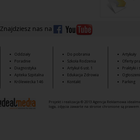
Znajdziesz nas na
Oddziały
Do pobrania
Artykuły
Poradnie
Szkoła Rodzenia
Oferty pra
Diagnostyka
Artykuł 6 ust. 1
Praktyki i
Apteka Szpitalna
Edukacja Zdrowia
Ogłoszen
Królewiecka 146
Kontakt
Parking
Projekt i realizacja © 2013
Agencja Reklamowa
idealme
loga, zdjęcia zawarte na stronie chronione są prawem