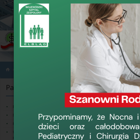
›
›
Pacjent
Dostęp do świadczeń zdrowotnych dla osób otyłych
Pacjent
Dostęp do ś
Przedstawiamy P
Prawa i obowiązki Pacjenta
oraz dostępnych
Права пацієнта
Koordynator ds. Praw Pacjenta
Informacje te do
Udostępnianie dokumentacji
Praw Pacjenta 
medycznej