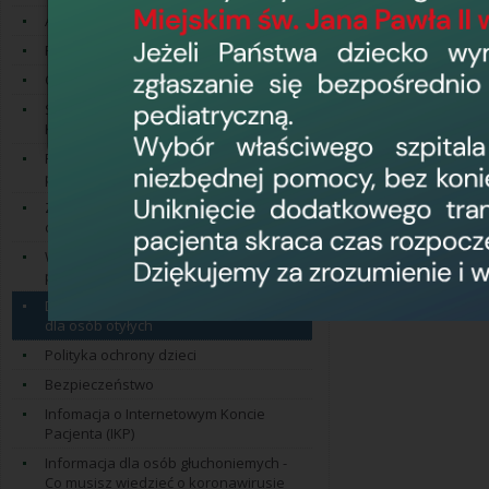
swiadczen-zdrow
Ankieta satysfakcji pacjenta
Przygotowanie do badań
Opieka duszpasterska
Szpital Przyjazny Kombatantom oraz
Kampania ''Bezpieczny Senior''
Pomoc osobom ze szczególnymi
potrzebami
Zasady udzielania świadczeń
osobom szczególnie uprawnionym
Wykaz placówek dla pacjentów z
podejrzeniem HIV
Dostęp do świadczeń zdrowotnych
dla osób otyłych
Polityka ochrony dzieci
Bezpieczeństwo
Infomacja o Internetowym Koncie
Pacjenta (IKP)
Informacja dla osób głuchoniemych -
Co musisz wiedzieć o koronawirusie