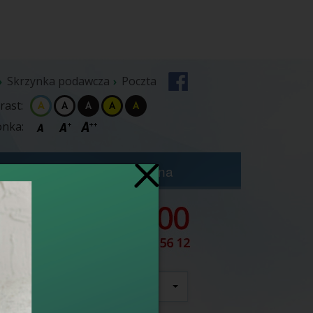
Skrzynka podawcza
Poczta
rast:
onka:
zybka Terapia Onkologiczna
szukaj
wszędzie
e