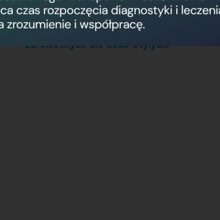
Informacje te dostępne są w Izbie Przyjęć
stronie Rzecznika Praw Pacjenta pod adr
http://www.bpp.gov.pl/dla-pacjenta/dost
zdrowotnych-dla-osob-otylych/