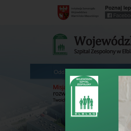
Poznaj lep
Facebo
Regionalny
portal
informacyjny
Wrota
Warmii
i
Mazur
Oddziały
Poradnie
Pracownie