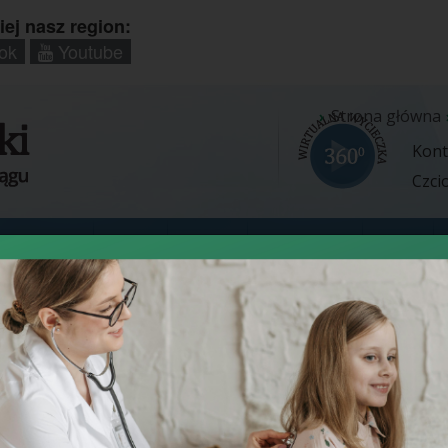
iej nasz region:
ok
Youtube
Strona główna
Kont
Czci
 i Zakłady
Pacjent
Projekty
Zamówienia
Cennik
S
Wpisz
szukan
słowo