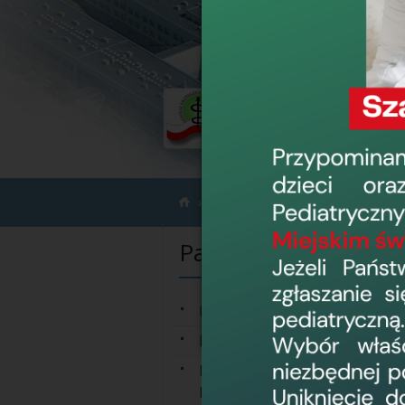
Pacjent
Dostęp do świadcz
›
›
Pacjent
Prawa i obowiązki Pacjenta
Права пацієнта
Koordynator ds. Praw
Pacjenta