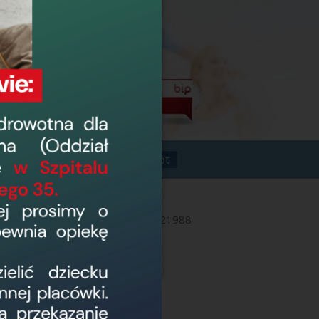
Powrót
 dla osób otyłych
21988
nformacje dotyczące
nich świadczeń