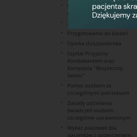
Udostępnianie
dokumentacji medycznej
Ankieta satysfakcji pacjenta
Przygotowanie do badań
Opieka duszpasterska
Szpital Przyjazny
Kombatantom oraz
Kampania ''Bezpieczny
Senior''
Pomoc osobom ze
szczególnymi potrzebami
Zasady udzielania
świadczeń osobom
szczególnie uprawnionym
Wykaz placówek dla
pacjentów z podejrzeniem