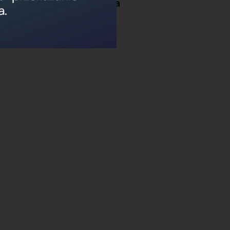
 naszego szpitala oraz na
esem
ep-do-swiadczen-