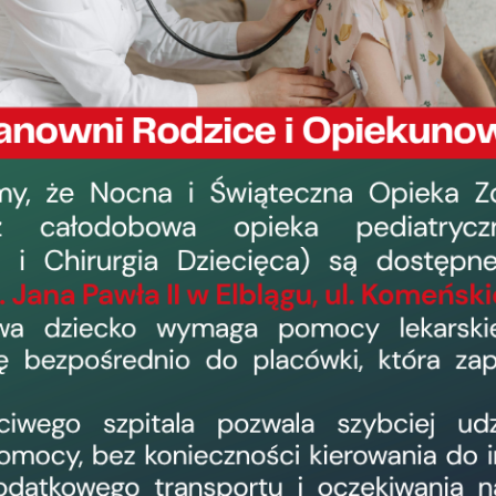
eń zdrowotnych dla osób otyłych
Dostęp do świadczeń zdrowotnych
Przedstawiamy Państwu szczczegółowe i
placówek medycznych oraz dostępnych w 
zdrowotnych dla osób otyłych.