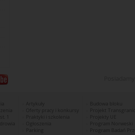
Posiadamy
ia
Artykuły
Budowa bloku
dzenia
Oferty pracy i konkursy
Projekt Transgrani
st. 1
Praktyki i szkolenia
Projekty UE
Zdrowia
Ogłoszenia
Program Norweski
Parking
Program Badań Prz