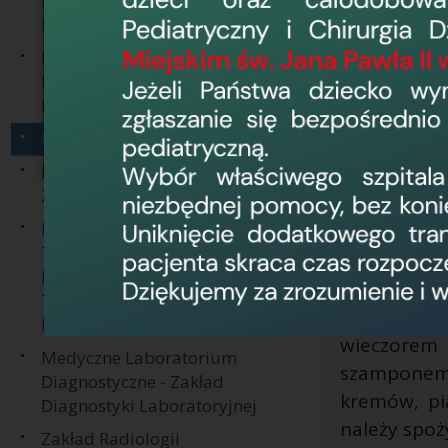
Laboratorium
mgr Izabel
Bakteriologiczne
Pracownia Diagnostyki
Inwazyjnej Chorób Układu
Krążenia
Pracownia
Pracownia EEG
pacjentom 
Pracownia Radiologii
na ocenę ak
Zabiegowej
elektrody u
Medyczne Laboratorium
umożliwia 
Transfuzjologiczne:
Pracownia Immunologii
padaczka, z
Transfuzjologicznej, Bank
Przygotowa
Krwi
wieczore
Medyczne Laboratorium
szamponem
Diagnostyczne - Zakład
kremów, pi
Diagnostyki Laboratoryjnej
należy spoż
Zakład Radiologii