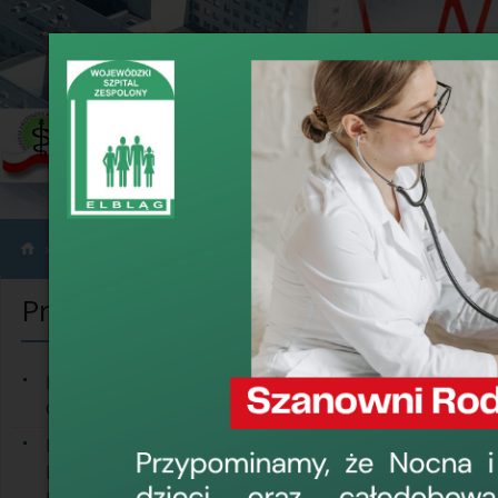
Pracownie i Zakłady
Pracownia EEG
›
›
Pracownie i Zakłady
Prac
Kierownik:
Pracownia Endoskopii
lek. Piotr 
Gastroenterologicznej
Medyczne Laboratorium
Kierownik 
Mikrobiologiczne -
Elektrorad