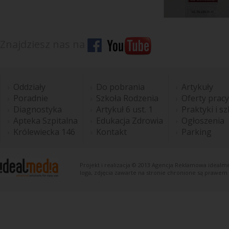
Znajdziesz nas na
Oddziały
Do pobrania
Artykuły
Poradnie
Szkoła Rodzenia
Oferty pracy
Diagnostyka
Artykuł 6 ust. 1
Praktyki i s
Apteka Szpitalna
Edukacja Zdrowia
Ogłoszenia
Królewiecka 146
Kontakt
Parking
Projekt i realizacja © 2013
Agencja Reklamowa
idealme
loga, zdjęcia zawarte na stronie chronione są prawem