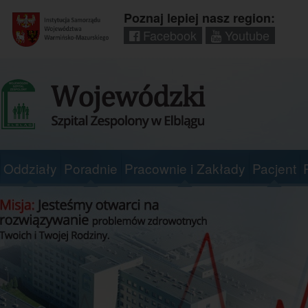
Poznaj lepiej nasz region:
Facebook
Youtube
Regionalny
portal
informacyjny
Wrota
Warmii
i
Mazur
Oddziały
Poradnie
Pracownie i Zakłady
Pacjent