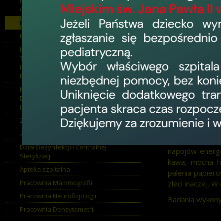
Pracownia Diagnostyki Inwazyjnej
Chorób Układu Krążenia
Pracownia EEG
Pracownia Radiologii Zabiegowej
Pracownia EEG
Medyczne Laboratorium
Transfuzjologiczne: Pracownia
cyfrowym firmy
Immunologii Transfuzjologicznej,
Podczas badan
Bank Krwi
mózgowe co umo
Medyczne Laboratorium
zaburzenia snu
Diagnostyczne - Zakład Diagnostyki
Laboratoryjnej
Przygotowanie
wieczorem prze
Zakład Radiologii
na włosy żadny
Zakład Rehabilitacji
nie należy sp
Dział Dezynfekcji i Centralnej
napojów energet
Sterylizacji
kawa, mocna h
Apteka szpitalna
palenia papieros
Pracownia Mammografii
zleci inaczej. 
Pracownia Neurofizjologii
Badania wykonyw
Pracownia Densytometrii