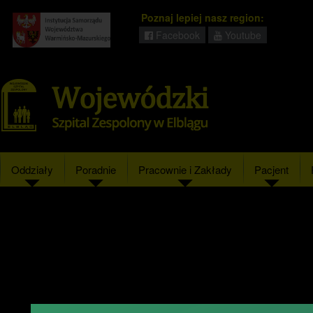
Poznaj lepiej nasz region:
Facebook
Youtube
Regionalny
portal
informacyjny
Wrota
Warmii
i
Mazur
Oddziały
Poradnie
Pracownie i Zakłady
Pacjent