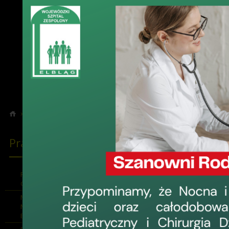
›
›
Pracownie i Zakłady
Pracownia EEG
Pracownie i Zakłady
Praco
Kierownik:
Pracownia Endoskopii
lek. Piotr 
Gastroenterologicznej
Medyczne Laboratorium
Kierownik Zes
Mikrobiologiczne - Laboratorium
Bakteriologiczne
mgr Izabel