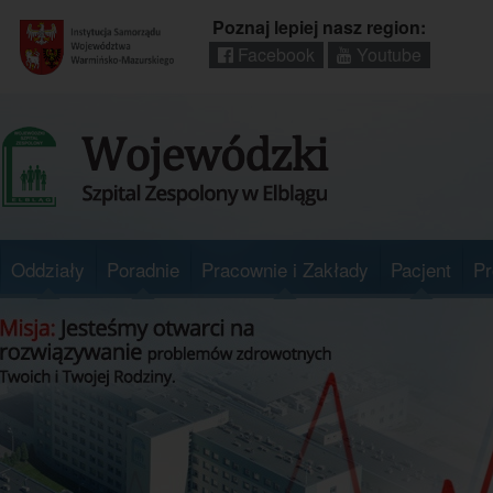
Poznaj lepiej nasz region:
Facebook
Youtube
Regionalny
portal
informacyjny
Wrota
Warmii
i
Mazur
Oddziały
Poradnie
Pracownie i Zakłady
Pacjent
Pr