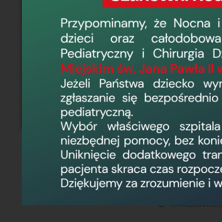
Królewieckiej 146
o działalności le
PATOMORF obejmuj
WSZ ogłasza
zakresie wy
medycznego 
Zespołach 
18 listopada 2025,
Wojewódzki S
Królewieckiej 146 
o działalności lec
Ratownik Medyczny
Wojewódzki 
udzielanie 
Neurotrauma
pełnieniem 
18 listopada 2025,
Wojewódzki 