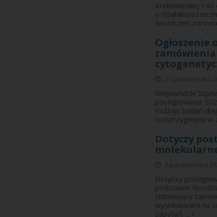
Królewieckiej 146
o działalności lec
świadczeń zdrowot
Ogłoszenie o
zamówienia
cytogenetyc
21 października 2
Wojewódzki Szpita
postępowania 2025
rodzaju badań dia
rozstrzygnięciu w 
Dotyczy pos
molekularne
3 października 20
Dotyczy postępowa
podstawie Rozdzia
Udzielający zamów
wyjaśnieniami na t
zapytań. ...
›