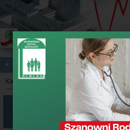
›
›
Informacje
Ogłoszenia
Kategorie informacji
Ogłoszenia
Wojewódzki S
Ogłoszenia
przy ul. Kró
Sprzęt na sprzedaż
postępowan
Dzierżawa pomieszczeń
24 listopada 2025,
Konkursy
Wojewódzki Sz