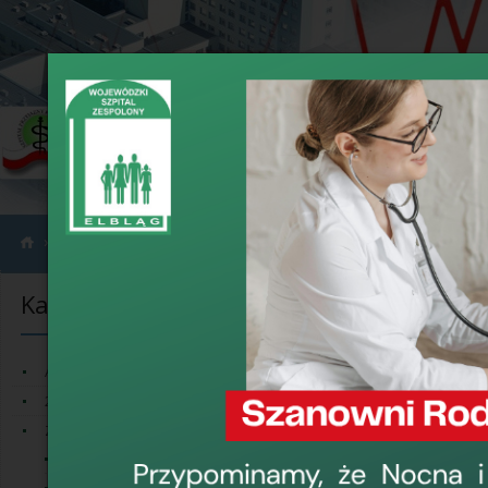
›
›
Informacje
Akredytacja
Kategorie informacji
Akredytacja
Dzień Opieku
Aktualności
20-lecie Szpitala
16 maja 2022, 11:2
Zamówienia publiczne
Życzymy nieustającej
Informacje
wykonywanej pracy!