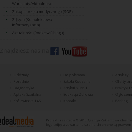
Warsztaty/Aktualnosci
Zakup sprzętu medycznego (SOR)
Zdjęcia (Kompleksowa
Informatyzacja)
Aktualności (Rodzę w Elblągu)
Znajdziesz nas na
Oddziały
Do pobrania
Artykuły
Poradnie
Szkoła Rodzenia
Oferty pra
Diagnostyka
Artykuł 6 ust. 1
Praktyki i
Apteka Szpitalna
Edukacja Zdrowia
Ogłoszen
Królewiecka 146
Kontakt
Parking
Projekt i realizacja © 2013
Agencja Reklamowa
idealme
loga, zdjęcia zawarte na stronie chronione są prawem