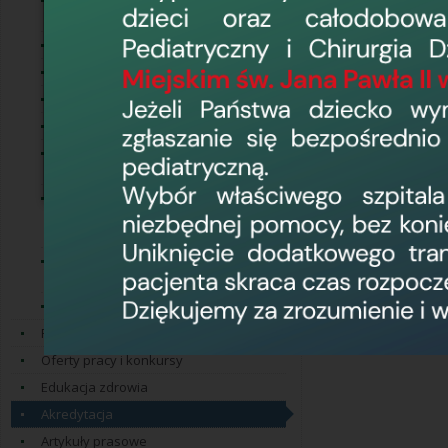
Ogłoszenia o dialogu
technicznym
Zakupy do 30 000 EUR
Przetargi
Usługi społeczne
Zakupy do 130 tyś. zł netto
Postępowania o wartości
mniejszej niż progi unijne
Postępowania o wartości
równej lub przekraczającej
progi unijne
Postępowania w trybie z
wolnej ręki
Zakupy do 170 tyś. zł netto
Program Norweski
Oferty pracy i konkursy
Edukacja zdrowia
Akredytacja
Artykuły prasowe