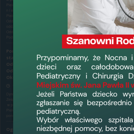
Pielęgniarek i Położnych w Elblągu p o n o w
n i e ogłasza konkurs na stanowisko
działając na po
Pielęgniarki Oddziałowej /Pielęgniarza
Oddziałowego niżej wymienionych
oddziałów : 1. Oddziału Onkologicznego 2.
Oddziału Kardiologicznego z
obejmujący zamówi
Pododdziałem...
KOD CPV 8512110
Ponowny konkurs na
będących w tra
stanowisko Pielęgniarki
Ratunkowym i D
Oddziałowej/Pielęgniarza
KOD CPV 8511220
Oddziałowego Oddziału
specjalistów lub 
Okulistycznego
KOD CPV 85141200
17 czerwca 2026, 13:35
Dyrektor Wojewódzkiego Szpitala
KOD CPV 8510000
Zespolonego w Elblągu, ul. Królewiecka 146,
KOD CPV 8511200
w porozumieniu z Okręgową Radą
Pielęgniarek i Położnych w Elblągu
w okresie od 01.02
ponownie ogłasza konkurs na...
specjalizacji, na
wypowiedzenia umo
Ogłoszenie o rozstrzygnięciu