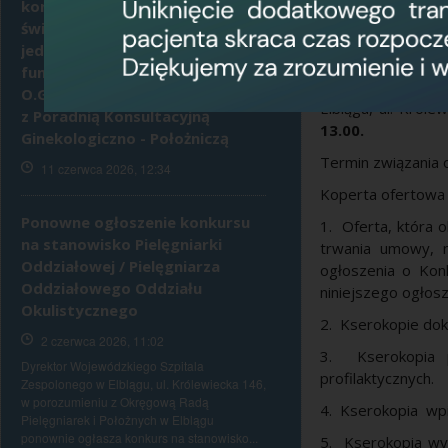
konkursu na udzielanie
Świadczenia zdro
świadczeń zdrowotnych z
Szpitala Zespolone
jednoczesnym pełnieniem
Oferty w zamknię
funkcji Koordynatora w
zdrowotnych 2
O.Ginekologiczno - Położniczym
Elblągu, ul. Król
z Poradnią Konsultacyjną
13.00.
Ginekologiczno - Położniczą
Termin związania o
11 czerwca 2026, 12:34
Koperta ofertowa 
Ponowne ogłoszenie konkursu
1. Oferta, która 
na stanowisko Pielęgniarki
trwania umowy, m
Oddziałowej / Pielęgniarza
ogłoszenia o Kon
Oddziałowego Oddziału
niniejszego ogłosz
Okulistycznego
2. Kserokopie dok
2 czerwca 2026, 11:02
3. Kserokopia p
Dyrektor Wojewódzkiego Szpitala
profilaktycznych.
Zespolonego w Elblągu, ul. Królewiecka 146,
w porozumieniu z Okręgową Radą
4. Kserokopia wpi
Pielęgniarek i Położnych w Elblągu
ponownie ogłasza konkurs na stanowisko...
5. Kserokopia wypi