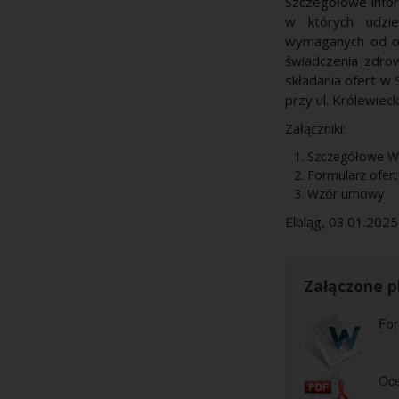
Szczegółowe infor
w których udzie
wymaganych od o
świadczenia zdro
składania ofert w
przy ul. Królewieck
Załączniki:
Szczegółowe Wa
Formularz ofer
Wzór umowy
Elbląg, 03.01.202
Załączone pl
For
Oce