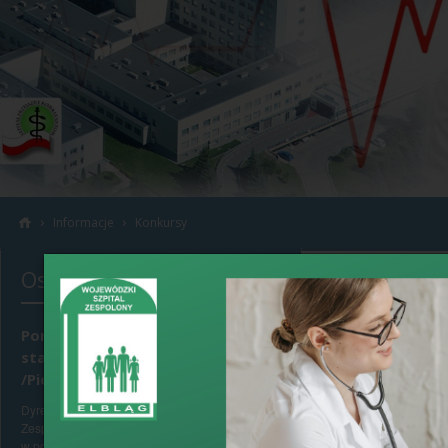
›
›
Informacje
Konkursy
Ostatnio dodane
WSZ w Elbląg
przepisów a
działalności
Ponowne konkursy na
stanowiska Pielęgniarek
/Pielęgniarzy Oddziałowych
›
data dodania: 7 s
Dyrektor Wojewódzkiego Szpitala
Wojewódz
Zespolonego w Elblągu, ul. Królewiecka 146,
w porozumieniu z Okręgową Radą