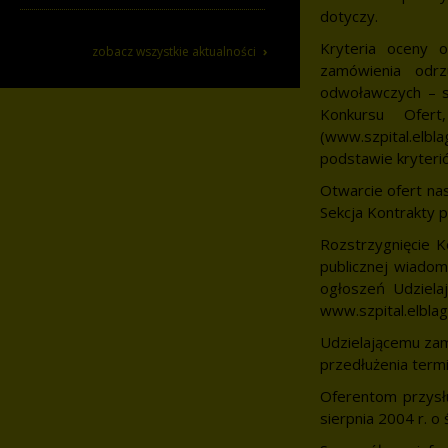
dotyczy.
Kryteria oceny o
›
zobacz wszystkie aktualności
zamówienia odrz
odwoławczych – s
Konkursu Ofert
(www.szpital.elb
podstawie kryteri
Otwarcie ofert na
Sekcja Kontrakty p
Rozstrzygnięcie K
publicznej wiadom
ogłoszeń Udzielaj
www.szpital.elblag
Udzielającemu zam
przedłużenia termi
Oferentom przysł
sierpnia 2004 r. o