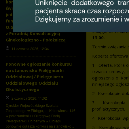
konkursu na udzielanie
Świadczenia zdro
świadczeń zdrowotnych z
Szpitala Zespolone
jednoczesnym pełnieniem
Oferty w zamknię
funkcji Koordynatora w
zdrowotnych 2
O.Ginekologiczno - Położniczym
Elblągu, ul. Król
z Poradnią Konsultacyjną
13.00.
Ginekologiczno - Położniczą
Termin związania o
11 czerwca 2026, 12:34
Koperta ofertowa 
Ponowne ogłoszenie konkursu
1. Oferta, która 
na stanowisko Pielęgniarki
trwania umowy, m
Oddziałowej / Pielęgniarza
ogłoszenia o Kon
Oddziałowego Oddziału
niniejszego ogłosz
Okulistycznego
2. Kserokopie dok
2 czerwca 2026, 11:02
3. Kserokopia p
Dyrektor Wojewódzkiego Szpitala
profilaktycznych.
Zespolonego w Elblągu, ul. Królewiecka 146,
w porozumieniu z Okręgową Radą
4. Kserokopia wpi
Pielęgniarek i Położnych w Elblągu
ponownie ogłasza konkurs na stanowisko...
5. Kserokopia wypi