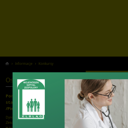
›
›
Informacje
Konkursy
Ostatnio dodane
WSZ w Elbląg
przepisów a
działalności
Ponowne konkursy na
stanowiska Pielęgniarek
/Pielęgniarzy Oddziałowych
›
data dodania: 7 s
Dyrektor Wojewódzkiego Szpitala
Wojewódz
Zespolonego w Elblągu, ul. Królewiecka 146,
w porozumieniu z Okręgową Radą