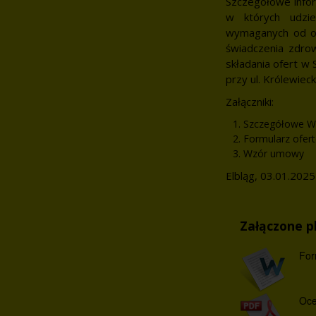
Szczegółowe infor
w których udzie
wymaganych od o
świadczenia zdro
składania ofert w
przy ul. Królewieck
Załączniki:
Szczegółowe Wa
Formularz ofer
Wzór umowy
Elbląg, 03.01.202
Załączone pl
For
Oce