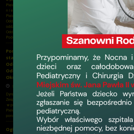
Pielęgniarek i Położnych w Elblągu p o n o w
n i e ogłasza konkurs na stanowisko
działając na po
Pielęgniarki Oddziałowej /Pielęgniarza
Oddziałowego niżej wymienionych
oddziałów : 1. Oddziału Onkologicznego 2.
Oddziału Kardiologicznego z
obejmujący zamówi
Pododdziałem...
KOD CPV 8512110
Ponowny konkurs na
będących w tra
stanowisko Pielęgniarki
Ratunkowym i D
Oddziałowej/Pielęgniarza
KOD CPV 8511220
Oddziałowego Oddziału
specjalistów lub 
Okulistycznego
KOD CPV 85141200
17 czerwca 2026, 13:35
Dyrektor Wojewódzkiego Szpitala
KOD CPV 8510000
Zespolonego w Elblągu, ul. Królewiecka 146,
KOD CPV 8511200
w porozumieniu z Okręgową Radą
Pielęgniarek i Położnych w Elblągu
w okresie od 01.02
ponownie ogłasza konkurs na...
specjalizacji, na
wypowiedzenia umo
Ogłoszenie o rozstrzygnięciu