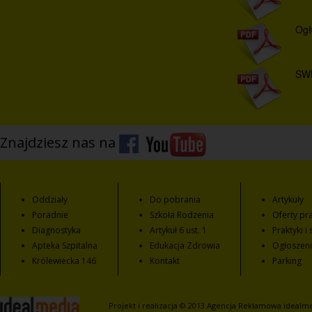
Ogł
SW
Znajdziesz nas na
Oddziały
Do pobrania
Artykuły
Poradnie
Szkoła Rodzenia
Oferty pra
Diagnostyka
Artykuł 6 ust. 1
Praktyki i
Apteka Szpitalna
Edukacja Zdrowia
Ogłoszen
Królewiecka 146
Kontakt
Parking
Projekt i realizacja © 2013
Agencja Reklamowa
idealme