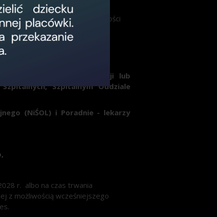
ólewieckiej 146
nia 15 kwietnia 2011r o działalności
rt
nych w zakresie:
jalistów i bez specjalizacji lub
Szpitalnych, Szpitalnym Oddziale
nego (NiŚOL) i Poradnie - lekarzy
,
2028 r. albo na czas trwania
nej z możliwością wcześniejszego
es.