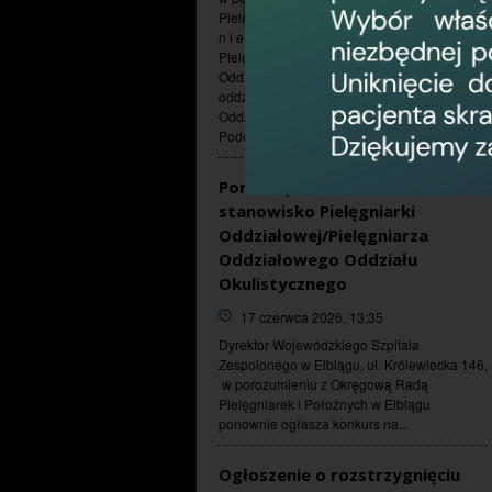
Pielęgniarek i Położnych w Elblągu p o n o w
n i e ogłasza konkurs na stanowisko
Pielęgniarki Oddziałowej /Pielęgniarza
Oddziałowego niżej wymienionych
oddziałów : 1. Oddziału Onkologicznego 2.
Oddziału Kardiologicznego z
Pododdziałem...
Ponowny konkurs na
stanowisko Pielęgniarki
Oddziałowej/Pielęgniarza
Oddziałowego Oddziału
Okulistycznego
17 czerwca 2026, 13:35
Dyrektor Wojewódzkiego Szpitala
Zespolonego w Elblągu, ul. Królewiecka 146,
w porozumieniu z Okręgową Radą
Pielęgniarek i Położnych w Elblągu
ponownie ogłasza konkurs na...
Ogłoszenie o rozstrzygnięciu