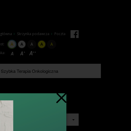
 główna
Skrzynka podawcza
Poczta
st:
ka:
Szybka Terapia Onkologiczna
szukaj
wszędzie
e