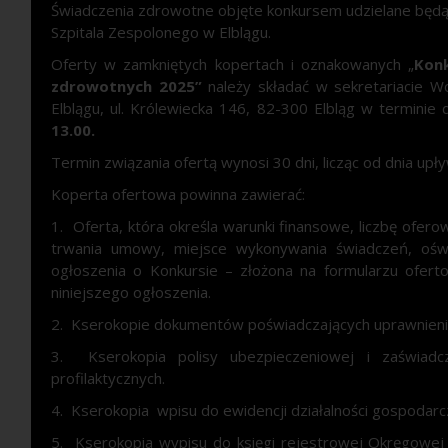
Świadczenia zdrowotne objęte konkursem udzielane będ
Szpitala Zespolonego w Elblągu.
Oferty w zamkniętych kopertach i oznakowanych „
Konk
zdrowotnych 2025”
należy składać w sekretariacie 
Elblągu, ul. Królewiecka 146, 82-300 Elbląg w terminie
13.00.
Termin związania ofertą wynosi 30 dni, licząc od dnia upły
Koperta ofertowa powinna zawierać:
1. Oferta, która określa warunki finansowe, liczbę ofe
trwania umowy, miejsce wykonywania świadczeń, oświ
ogłoszenia o Konkursie – złożona na formularzu ofert
niniejszego ogłoszenia.
2. Kserokopie dokumentów poświadczających uprawnienia i
3. Kserokopia polisy ubezpieczeniowej i zaświadc
profilaktycznych.
4. Kserokopia wpisu do ewidencji działalności gospodarc
5. Kserokopia wypisu do księgi rejestrowej Okręgowej Izb