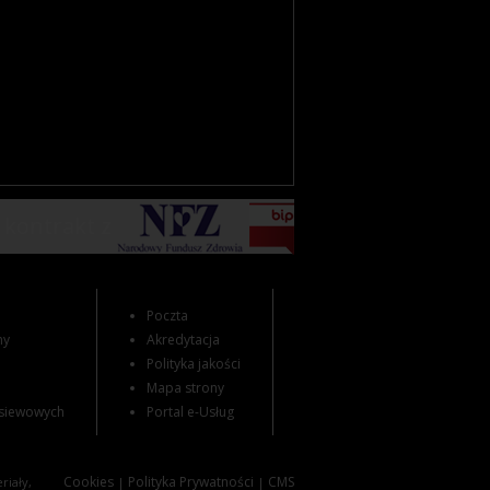
 kontrakt z
Poczta
ny
Akredytacja
Polityka jakości
Mapa strony
siewowych
Portal e-Usług
Cookies
Polityka Prywatności
CMS
riały,
|
|