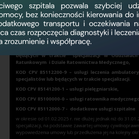
z siedzibą w Elblągu przy ul. Kr
działając na podstawie przepisów art.26-27 Ustawy z d
leczniczej
ogłasza konkurs ofe
obejmujący zamówienie na udzielanie świadczeń zdrowot
KOD CPV 85121100-4 – ogólne usługi lekarzy spec
będących w trakcie specjalizacji w Oddziałach 
Ratunkowym i Dziale Ratownictwa Medycznego,
KOD CPV 85112200-9 – usługi leczenia ambulatoryj
specjalistów lub będących w trakcie specjalizacji.
KOD CPV 85141200-1 – usługi pielęgniarskie,
KOD CPV 85100000-0 – usługi ratownika medycznego
KOD CPV 85112000-7 - dodatkowe usługi szpitalne
w okresie od 01.02.2025 r. nie dłużej jednak niż do 31.01.
specjalizacji, na podstawie zawartej umowy cywilnopraw
wypowiedzenia umowy lub przedłużenia jej na kolejny okr