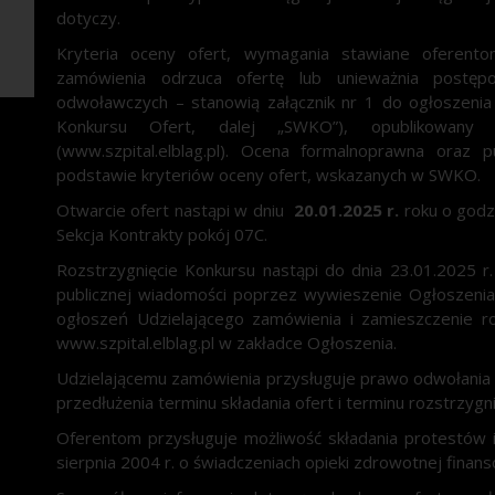
dotyczy.
Kryteria oceny ofert, wymagania stawiane oferentom
zamówienia odrzuca ofertę lub unieważnia postęp
odwoławczych – stanowią załącznik nr 1 do ogłoszeni
Konkursu Ofert, dalej „SWKO”), opublikowany n
(www.szpital.elblag.pl). Ocena formalnoprawna oraz
podstawie kryteriów oceny ofert, wskazanych w SWKO.
Otwarcie ofert nastąpi w dniu
20.01.2025 r.
roku o god
Sekcja Kontrakty pokój 07C.
Rozstrzygnięcie Konkursu nastąpi do dnia 23.01.2025 r
publicznej wiadomości poprzez wywieszenie Ogłoszenia 
ogłoszeń Udzielającego zamówienia i zamieszczenie roz
www.szpital.elblag.pl
w zakładce Ogłoszenia.
Udzielającemu zamówienia przysługuje prawo odwołania k
przedłużenia terminu składania ofert i terminu rozstrzygn
Oferentom przysługuje możliwość składania protestów 
sierpnia 2004 r. o świadczeniach opieki zdrowotnej finan