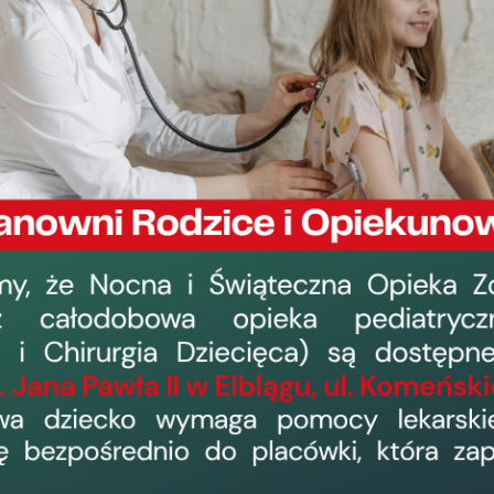
WSZ w Elblągu przy ul. Królewieckiej 1
przepisów art.26-27 Ustawy z dnia 15
działalności leczniczej ogłasza konkurs
›
data dodania: 7 stycznia 2025, 14:06
odsłon: 1840
Wojewódzki Szpital Zespol