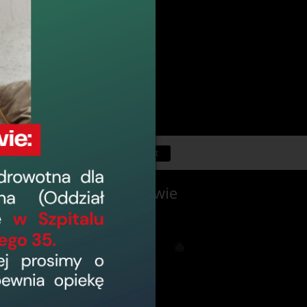
Powrót
46 działając na podstawie
 kwietnia 2011r o
 ofert
ony