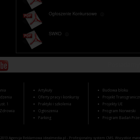
Ogłoszenie Konkursowe
SWKO
Posiadamy
nia
Artykuły
Budowa bloku
odzenia
Oferty pracy i konkursy
Projekt Transgranicz
ust. 1
Praktyki i szkolenia
Projekty UE
 Zdrowia
Ogłoszenia
Program Norweski
Parking
Program Badań Prze
© 2013
Agencja Reklamowa
idealmedia.pl - Profesjonalny system CMS. Wszystkie mate