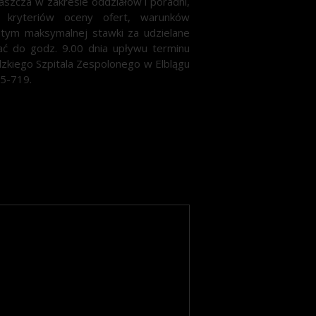
aszcza w zakresie oddziałów i poradni,
 kryteriów oceny ofert, warunków
ym maksymalnej stawki za udzielane
ć do godz. 9.00 dnia upływu terminu
dzkiego Szpitala Zespolonego w Elblągu
95-719.