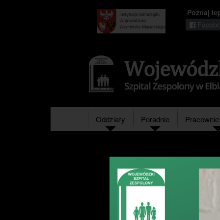
Poznaj le
Facebo
Regionalny
portal
informacyjny
Wrota
Warmii
i
Mazur
Oddziały
Poradnie
Pracownie 