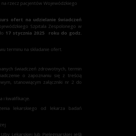
ą na rzecz pacjentów Wojewódzkiego
urs ofert na udzielanie świadczeń
Wojewódzkiego Szpitala Zespolonego w
 do
17 stycznia 2025
roku do godz.
wu terminu na składanie ofert.
rowanych świadczeń zdrowotnych, termin
adczenie o zapoznaniu się z treścią
owym, stanowiącym załączniki nr 2 do
 kwalifikacje.
zenia lekarskiego od lekarza badań
zej
y Lekarskiej lub Pielęgniarskiej jeśli