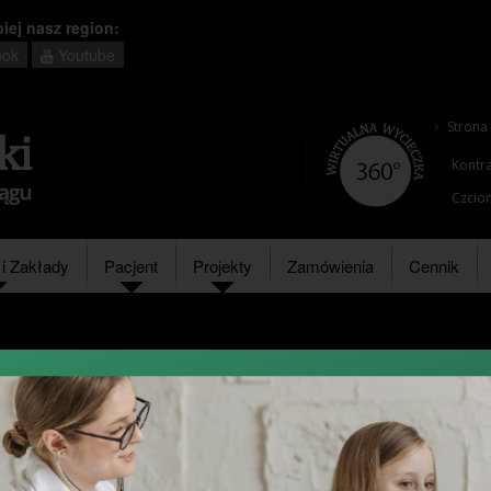
piej nasz region:
ok
Youtube
Strona
Kontra
Czcion
i Zakłady
Pacjent
Projekty
Zamówienia
Cennik
Wpisz
szukan
słowo