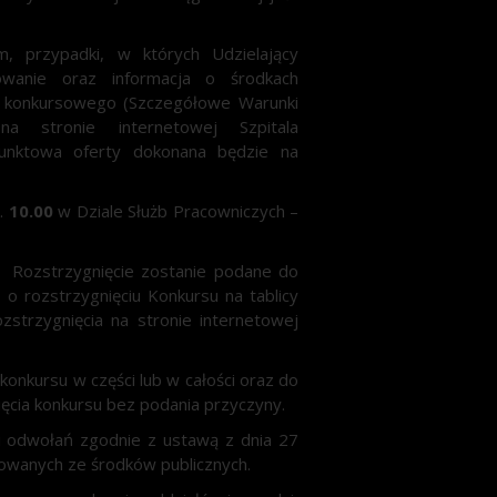
, przypadki, w których Udzielający
owanie oraz informacja o środkach
a konkursowego (Szczegółowe Warunki
a stronie internetowej Szpitala
 punktowa oferty dokonana będzie na
z.
10.00
w Dziale Służb Pracowniczych –
. Rozstrzygnięcie zostanie podane do
o rozstrzygnięciu Konkursu na tablicy
strzygnięcia na stronie internetowej
onkursu w części lub w całości oraz do
ięcia konkursu bez podania przyczyny.
i odwołań zgodnie z ustawą z dnia 27
sowanych ze środków publicznych.