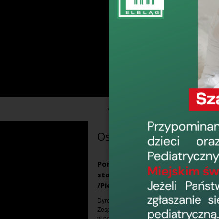
›
›
Informacje
Konkursy
Ostatnio dodane
Ponowne konkursy na
stanowiska Pielęgniarek
/Pielęgniarzy Oddziałowych
Dyrektor Wojewódzkiego Szpitala
Zespolonego w Elblągu, ul. Królewiecka 146,
w porozumieniu z Okręgową Radą